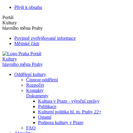
Přejít k obsahu
Portál
Kultury
hlavního města Prahy
Povinně zveřejňované informace
Městské části
Portál
Kultury
hlavního města Prahy
Oddělení kultury
Činnost oddělení
Rozpočet
Kontakty
Dokumenty
Kultura v Praze - výroční zprávy
Publikace
Kulturní politika hl. m. Prahy 22+
Ostatní
Podpora kultury v Praze
FAQ