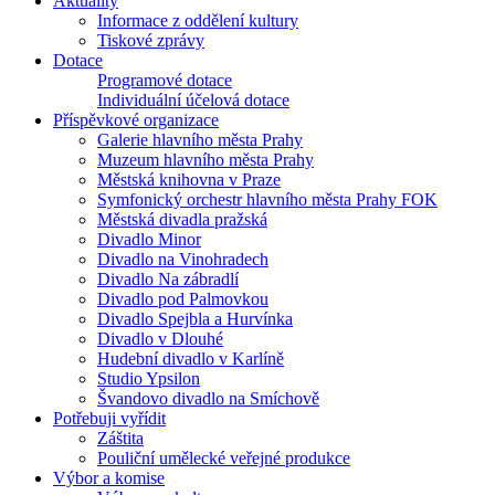
Aktuality
Informace z oddělení kultury
Tiskové zprávy
Dotace
Programové dotace
Individuální účelová dotace
Příspěvkové organizace
Galerie hlavního města Prahy
Muzeum hlavního města Prahy
Městská knihovna v Praze
Symfonický orchestr hlavního města Prahy FOK
Městská divadla pražská
Divadlo Minor
Divadlo na Vinohradech
Divadlo Na zábradlí
Divadlo pod Palmovkou
Divadlo Spejbla a Hurvínka
Divadlo v Dlouhé
Hudební divadlo v Karlíně
Studio Ypsilon
Švandovo divadlo na Smíchově
Potřebuji vyřídit
Záštita
Pouliční umělecké veřejné produkce
Výbor a komise