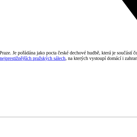
Praze. Je pořádána jako pocta české dechové hudbě, která je součástí če
nejprestižnějších pražských sálech
, na kterých vystoupí domácí i zahra