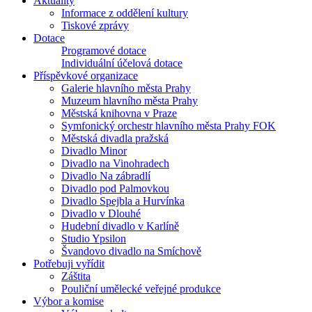
Aktuality
Informace z oddělení kultury
Tiskové zprávy
Dotace
Programové dotace
Individuální účelová dotace
Příspěvkové organizace
Galerie hlavního města Prahy
Muzeum hlavního města Prahy
Městská knihovna v Praze
Symfonický orchestr hlavního města Prahy FOK
Městská divadla pražská
Divadlo Minor
Divadlo na Vinohradech
Divadlo Na zábradlí
Divadlo pod Palmovkou
Divadlo Spejbla a Hurvínka
Divadlo v Dlouhé
Hudební divadlo v Karlíně
Studio Ypsilon
Švandovo divadlo na Smíchově
Potřebuji vyřídit
Záštita
Pouliční umělecké veřejné produkce
Výbor a komise