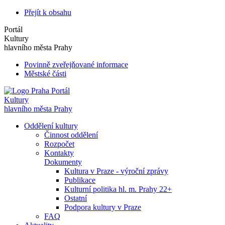
Přejít k obsahu
Portál
Kultury
hlavního města Prahy
Povinně zveřejňované informace
Městské části
Portál
Kultury
hlavního města Prahy
Oddělení kultury
Činnost oddělení
Rozpočet
Kontakty
Dokumenty
Kultura v Praze - výroční zprávy
Publikace
Kulturní politika hl. m. Prahy 22+
Ostatní
Podpora kultury v Praze
FAQ