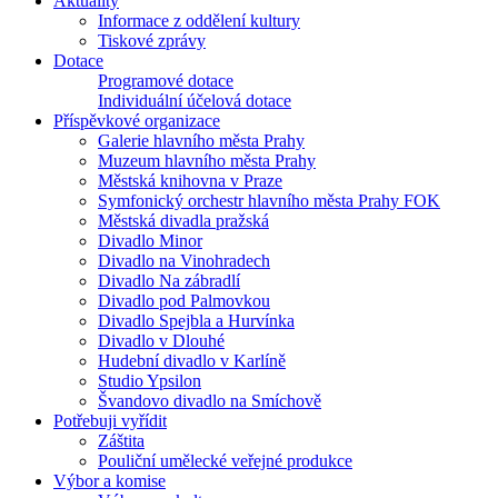
Aktuality
Informace z oddělení kultury
Tiskové zprávy
Dotace
Programové dotace
Individuální účelová dotace
Příspěvkové organizace
Galerie hlavního města Prahy
Muzeum hlavního města Prahy
Městská knihovna v Praze
Symfonický orchestr hlavního města Prahy FOK
Městská divadla pražská
Divadlo Minor
Divadlo na Vinohradech
Divadlo Na zábradlí
Divadlo pod Palmovkou
Divadlo Spejbla a Hurvínka
Divadlo v Dlouhé
Hudební divadlo v Karlíně
Studio Ypsilon
Švandovo divadlo na Smíchově
Potřebuji vyřídit
Záštita
Pouliční umělecké veřejné produkce
Výbor a komise