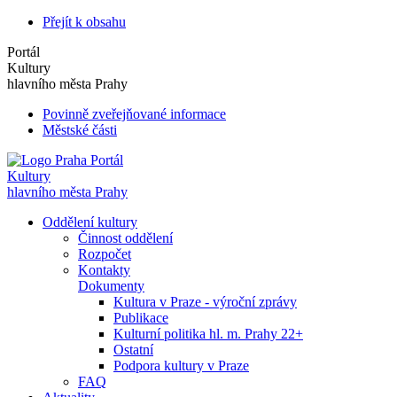
Přejít k obsahu
Portál
Kultury
hlavního města Prahy
Povinně zveřejňované informace
Městské části
Portál
Kultury
hlavního města Prahy
Oddělení kultury
Činnost oddělení
Rozpočet
Kontakty
Dokumenty
Kultura v Praze - výroční zprávy
Publikace
Kulturní politika hl. m. Prahy 22+
Ostatní
Podpora kultury v Praze
FAQ