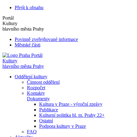
Přejít k obsahu
Portál
Kultury
hlavního města Prahy
Povinně zveřejňované informace
Městské části
Portál
Kultury
hlavního města Prahy
Oddělení kultury
Činnost oddělení
Rozpočet
Kontakty
Dokumenty
Kultura v Praze - výroční zprávy
Publikace
Kulturní politika hl. m. Prahy 22+
Ostatní
Podpora kultury v Praze
FAQ