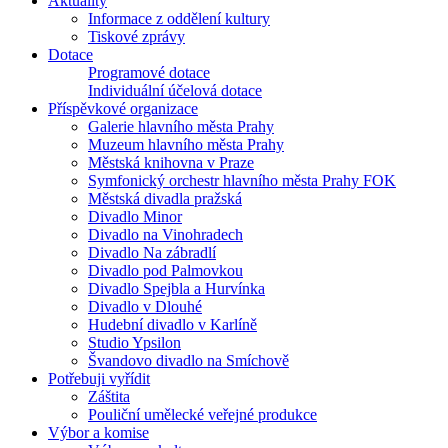
Aktuality
Informace z oddělení kultury
Tiskové zprávy
Dotace
Programové dotace
Individuální účelová dotace
Příspěvkové organizace
Galerie hlavního města Prahy
Muzeum hlavního města Prahy
Městská knihovna v Praze
Symfonický orchestr hlavního města Prahy FOK
Městská divadla pražská
Divadlo Minor
Divadlo na Vinohradech
Divadlo Na zábradlí
Divadlo pod Palmovkou
Divadlo Spejbla a Hurvínka
Divadlo v Dlouhé
Hudební divadlo v Karlíně
Studio Ypsilon
Švandovo divadlo na Smíchově
Potřebuji vyřídit
Záštita
Pouliční umělecké veřejné produkce
Výbor a komise