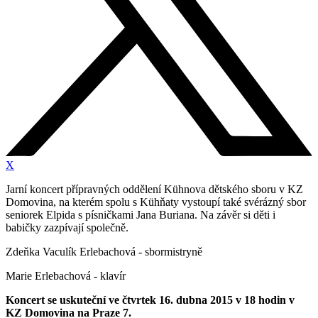
X
Jarní koncert přípravných oddělení Kühnova dětského sboru v KZ
Domovina, na kterém spolu s Kühňaty vystoupí také svérázný sbor
seniorek Elpida s písničkami Jana Buriana. Na závěr si děti i
babičky zazpívají společně.
Zdeňka Vaculík Erlebachová - sbormistryně
Marie Erlebachová - klavír
Koncert se uskuteční ve čtvrtek 16. dubna 2015 v 18 hodin v
KZ Domovina na Praze 7.