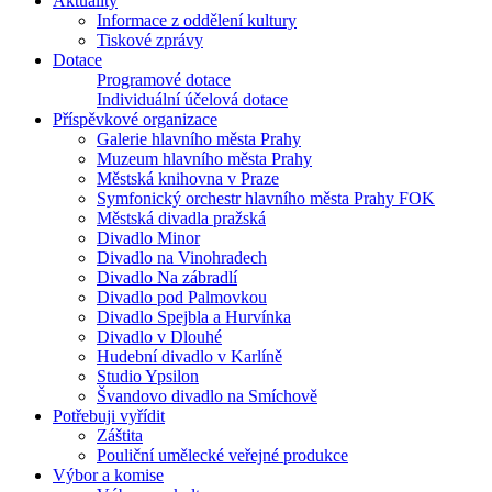
Aktuality
Informace z oddělení kultury
Tiskové zprávy
Dotace
Programové dotace
Individuální účelová dotace
Příspěvkové organizace
Galerie hlavního města Prahy
Muzeum hlavního města Prahy
Městská knihovna v Praze
Symfonický orchestr hlavního města Prahy FOK
Městská divadla pražská
Divadlo Minor
Divadlo na Vinohradech
Divadlo Na zábradlí
Divadlo pod Palmovkou
Divadlo Spejbla a Hurvínka
Divadlo v Dlouhé
Hudební divadlo v Karlíně
Studio Ypsilon
Švandovo divadlo na Smíchově
Potřebuji vyřídit
Záštita
Pouliční umělecké veřejné produkce
Výbor a komise