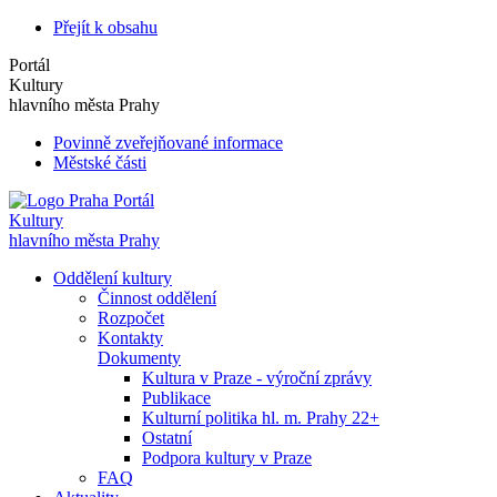
Přejít k obsahu
Portál
Kultury
hlavního města Prahy
Povinně zveřejňované informace
Městské části
Portál
Kultury
hlavního města Prahy
Oddělení kultury
Činnost oddělení
Rozpočet
Kontakty
Dokumenty
Kultura v Praze - výroční zprávy
Publikace
Kulturní politika hl. m. Prahy 22+
Ostatní
Podpora kultury v Praze
FAQ