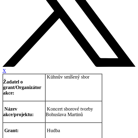
X
Kühnův smíšený sbor
Žadatel o
grant/Organizátor
akce:
Název
Koncert sborové tvorby
akce/projektu:
Bohuslava Martinů
Grant:
Hudba