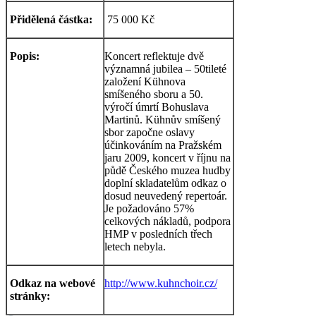
Přidělená částka:
75 000 Kč
Popis:
Koncert reflektuje dvě
významná jubilea – 50tileté
založení Kühnova
smíšeného sboru a 50.
výročí úmrtí Bohuslava
Martinů. Kühnův smíšený
sbor započne oslavy
účinkováním na Pražském
jaru 2009, koncert v říjnu na
půdě Českého muzea hudby
doplní skladatelům odkaz o
dosud neuvedený repertoár.
Je požadováno 57%
celkových nákladů, podpora
HMP v posledních třech
letech nebyla.
Odkaz na webové
http://www.kuhnchoir.cz/
stránky: