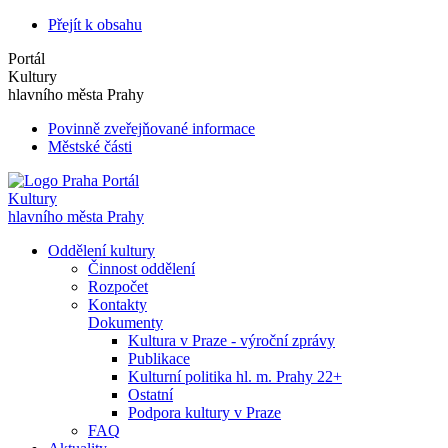
Přejít k obsahu
Portál
Kultury
hlavního města Prahy
Povinně zveřejňované informace
Městské části
Portál
Kultury
hlavního města Prahy
Oddělení kultury
Činnost oddělení
Rozpočet
Kontakty
Dokumenty
Kultura v Praze - výroční zprávy
Publikace
Kulturní politika hl. m. Prahy 22+
Ostatní
Podpora kultury v Praze
FAQ