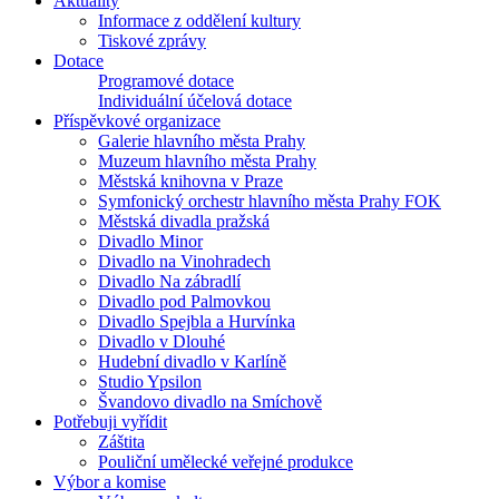
Aktuality
Informace z oddělení kultury
Tiskové zprávy
Dotace
Programové dotace
Individuální účelová dotace
Příspěvkové organizace
Galerie hlavního města Prahy
Muzeum hlavního města Prahy
Městská knihovna v Praze
Symfonický orchestr hlavního města Prahy FOK
Městská divadla pražská
Divadlo Minor
Divadlo na Vinohradech
Divadlo Na zábradlí
Divadlo pod Palmovkou
Divadlo Spejbla a Hurvínka
Divadlo v Dlouhé
Hudební divadlo v Karlíně
Studio Ypsilon
Švandovo divadlo na Smíchově
Potřebuji vyřídit
Záštita
Pouliční umělecké veřejné produkce
Výbor a komise