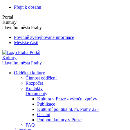
Přejít k obsahu
Portál
Kultury
hlavního města Prahy
Povinně zveřejňované informace
Městské části
Portál
Kultury
hlavního města Prahy
Oddělení kultury
Činnost oddělení
Rozpočet
Kontakty
Dokumenty
Kultura v Praze - výroční zprávy
Publikace
Kulturní politika hl. m. Prahy 22+
Ostatní
Podpora kultury v Praze
FAQ