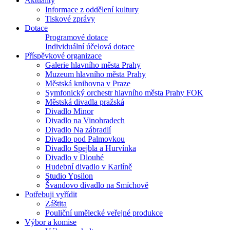
Aktuality
Informace z oddělení kultury
Tiskové zprávy
Dotace
Programové dotace
Individuální účelová dotace
Příspěvkové organizace
Galerie hlavního města Prahy
Muzeum hlavního města Prahy
Městská knihovna v Praze
Symfonický orchestr hlavního města Prahy FOK
Městská divadla pražská
Divadlo Minor
Divadlo na Vinohradech
Divadlo Na zábradlí
Divadlo pod Palmovkou
Divadlo Spejbla a Hurvínka
Divadlo v Dlouhé
Hudební divadlo v Karlíně
Studio Ypsilon
Švandovo divadlo na Smíchově
Potřebuji vyřídit
Záštita
Pouliční umělecké veřejné produkce
Výbor a komise