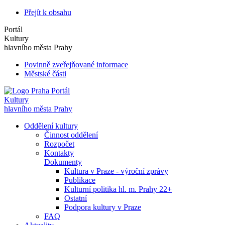
Přejít k obsahu
Portál
Kultury
hlavního města Prahy
Povinně zveřejňované informace
Městské části
Portál
Kultury
hlavního města Prahy
Oddělení kultury
Činnost oddělení
Rozpočet
Kontakty
Dokumenty
Kultura v Praze - výroční zprávy
Publikace
Kulturní politika hl. m. Prahy 22+
Ostatní
Podpora kultury v Praze
FAQ