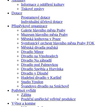
Aktuality
Informace z oddělení kultury
Tiskové zprávy
Dotace
Programové dotace
Individuální účelová dotace
Příspěvkové organizace
Galerie hlavního města Prahy
Muzeum hlavního města Prahy
Městská knihovna v Praze
Symfonický orchestr hlavního města Prahy FOK
Městská divadla pražská
Divadlo Minor
Divadlo na Vinohradech
Divadlo Na zábradlí
Divadlo pod Palmovkou
Divadlo Spejbla a Hurvínka
Divadlo v Dlouhé
Hudební divadlo v Karlíně
Studio Ypsilon
Švandovo divadlo na Smíchově
Potřebuji vyřídit
Záštita
Pouliční umělecké veřejné produkce
Výbor a komise