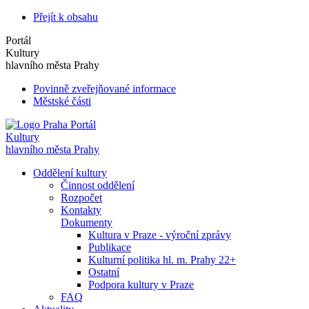
Přejít k obsahu
Portál
Kultury
hlavního města Prahy
Povinně zveřejňované informace
Městské části
Portál
Kultury
hlavního města Prahy
Oddělení kultury
Činnost oddělení
Rozpočet
Kontakty
Dokumenty
Kultura v Praze - výroční zprávy
Publikace
Kulturní politika hl. m. Prahy 22+
Ostatní
Podpora kultury v Praze
FAQ