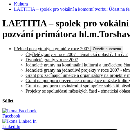
Kultura
LAETITIA – spolek pro vokální a komorní tvorbu: Účast na fe
LAETITIA – spolek pro vokální a
pozvání primátora hl.m.Torsh
Přehled poskytnutých grantů v roce 2007
Otevřít submenu
Čtyřleté granty v roce 2007 - tématická oblast č. 1 a č. 2
Dvouleté granty v roce 2007
Jednoleté granty na kontinuální kulturní a uměleckou činn
Jednoleté granty na jednotlivé projekty v roce 2007 - téma
Grant pro začínající umělce a organizátory na projekt v m
Grant na podporu prezentace a propagace pražské kultury 
Grant na podporu mezinárodní spolupráce subjektů působí
Projekty se spoluúčastí městských částí - tématická oblast
Sdílet
Facebook
Linked In