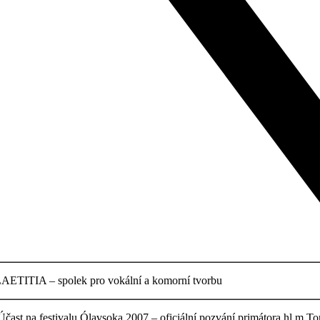
AETITIA – spolek pro vokální a komorní tvorbu
čast na festivalu Ólavsoka 2007 – oficiální pozvání primátora hl.m.T