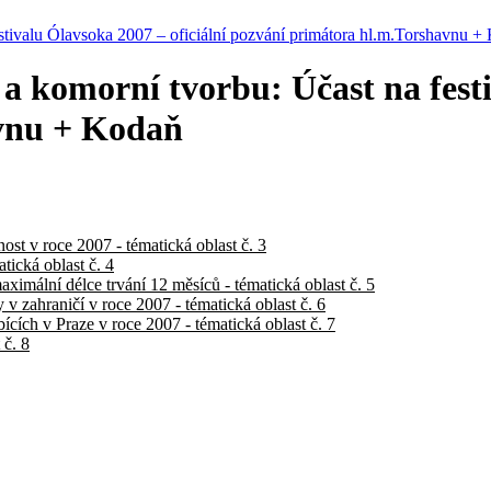
stivalu Ólavsoka 2007 – oficiální pozvání primátora hl.m.Torshavnu +
 komorní tvorbu: Účast na festi
avnu + Kodaň
ost v roce 2007 - tématická oblast č. 3
tická oblast č. 4
aximální délce trvání 12 měsíců - tématická oblast č. 5
v zahraničí v roce 2007 - tématická oblast č. 6
cích v Praze v roce 2007 - tématická oblast č. 7
 č. 8