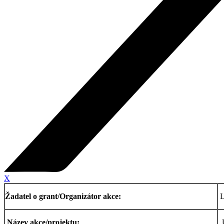
X
Žadatel o grant/Organizátor akce:
L
Název akce/projektu:
Ú