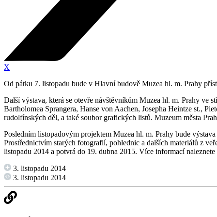
X
Od pátku 7. listopadu bude v Hlavní budově Muzea hl. m. Prahy pří
Další výstava, která se otevře návštěvníkům Muzea hl. m. Prahy ve st
Bartholomea Sprangera, Hanse von Aachen, Josepha Heintze st., Pie
rudolfínských děl, a také soubor grafických listů. Muzeum města Pra
Posledním listopadovým projektem Muzea hl. m. Prahy bude výstav
Prostřednictvím starých fotografií, pohlednic a dalších materiálů z ve
listopadu 2014 a potvrá do 19. dubna 2015. Více informací naleznete
3. listopadu 2014
3. listopadu 2014