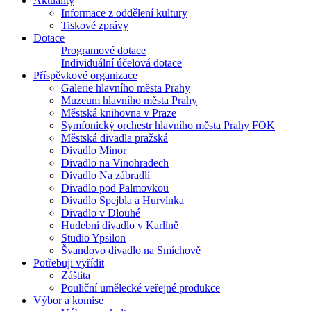
Aktuality
Informace z oddělení kultury
Tiskové zprávy
Dotace
Programové dotace
Individuální účelová dotace
Příspěvkové organizace
Galerie hlavního města Prahy
Muzeum hlavního města Prahy
Městská knihovna v Praze
Symfonický orchestr hlavního města Prahy FOK
Městská divadla pražská
Divadlo Minor
Divadlo na Vinohradech
Divadlo Na zábradlí
Divadlo pod Palmovkou
Divadlo Spejbla a Hurvínka
Divadlo v Dlouhé
Hudební divadlo v Karlíně
Studio Ypsilon
Švandovo divadlo na Smíchově
Potřebuji vyřídit
Záštita
Pouliční umělecké veřejné produkce
Výbor a komise