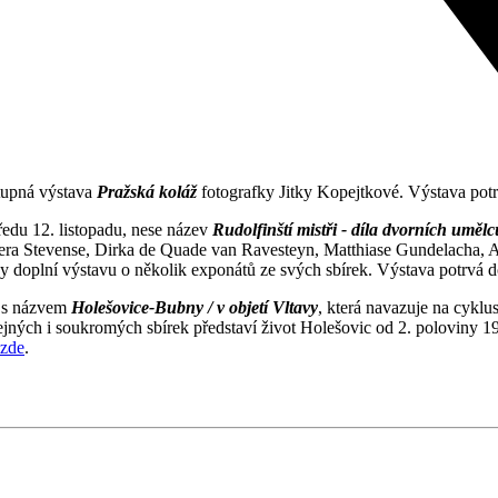
stupná výstava
Pražská koláž
fotografky Jitky Kopejtkové. Výstava potr
ředu 12. listopadu, nese název
Rudolfinští mistři - díla dvorních uměl
tera Stevense, Dirka de Quade van Ravesteyn, Matthiase Gundelacha, 
hy doplní výstavu o několik exponátů ze svých sbírek. Výstava potrvá 
a s názvem
Holešovice-Bubny / v objetí Vltavy
, která navazuje na cyklu
řejných i soukromých sbírek představí život Holešovic od 2. poloviny 19.
zde
.