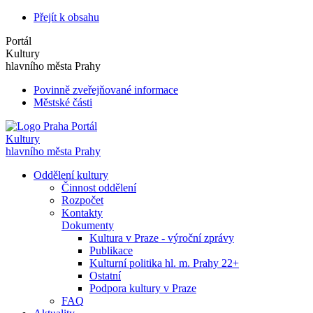
Přejít k obsahu
Portál
Kultury
hlavního města Prahy
Povinně zveřejňované informace
Městské části
Portál
Kultury
hlavního města Prahy
Oddělení kultury
Činnost oddělení
Rozpočet
Kontakty
Dokumenty
Kultura v Praze - výroční zprávy
Publikace
Kulturní politika hl. m. Prahy 22+
Ostatní
Podpora kultury v Praze
FAQ