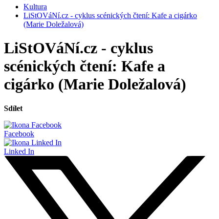
Kultura
LiStOVáNí.cz - cyklus scénických čtení: Kafe a cigárko
(Marie Doležalová)
LiStOVáNí.cz - cyklus
scénických čtení: Kafe a
cigárko (Marie Doležalová)
Sdílet
Facebook
Linked In