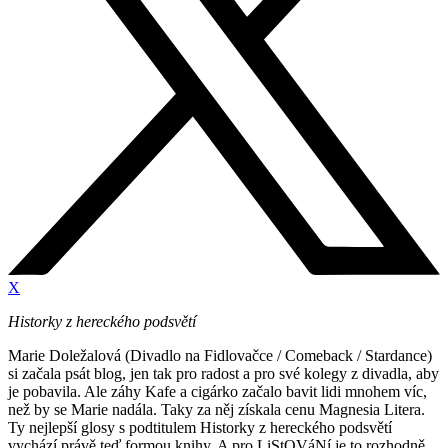
X
Historky z hereckého podsvětí
Marie Doležalová (Divadlo na Fidlovačce / Comeback / Stardance)
si začala psát blog, jen tak pro radost a pro své kolegy z divadla, aby
je pobavila. Ale záhy Kafe a cigárko začalo bavit lidi mnohem víc,
než by se Marie nadála. Taky za něj získala cenu Magnesia Litera.
Ty nejlepší glosy s podtitulem Historky z hereckého podsvětí
vychází právě teď formou knihy. A pro LiStOVáNí je to rozhodně