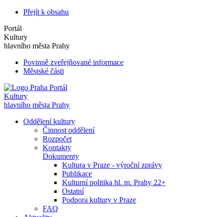
Přejít k obsahu
Portál
Kultury
hlavního města Prahy
Povinně zveřejňované informace
Městské části
Portál
Kultury
hlavního města Prahy
Oddělení kultury
Činnost oddělení
Rozpočet
Kontakty
Dokumenty
Kultura v Praze - výroční zprávy
Publikace
Kulturní politika hl. m. Prahy 22+
Ostatní
Podpora kultury v Praze
FAQ