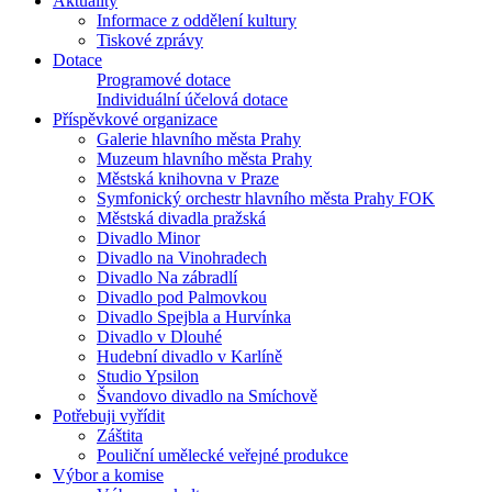
Aktuality
Informace z oddělení kultury
Tiskové zprávy
Dotace
Programové dotace
Individuální účelová dotace
Příspěvkové organizace
Galerie hlavního města Prahy
Muzeum hlavního města Prahy
Městská knihovna v Praze
Symfonický orchestr hlavního města Prahy FOK
Městská divadla pražská
Divadlo Minor
Divadlo na Vinohradech
Divadlo Na zábradlí
Divadlo pod Palmovkou
Divadlo Spejbla a Hurvínka
Divadlo v Dlouhé
Hudební divadlo v Karlíně
Studio Ypsilon
Švandovo divadlo na Smíchově
Potřebuji vyřídit
Záštita
Pouliční umělecké veřejné produkce
Výbor a komise