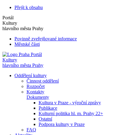
Přejít k obsahu
Portál
Kultury
hlavního města Prahy
Povinně zveřejňované informace
Městské části
Portál
Kultury
hlavního města Prahy
Oddělení kultury
Činnost oddělení
Rozpočet
Kontakty
Dokumenty
Kultura v Praze - výroční zprávy
Publikace
Kulturní politika hl. m. Prahy 22+
Ostatní
Podpora kultury v Praze
FAQ