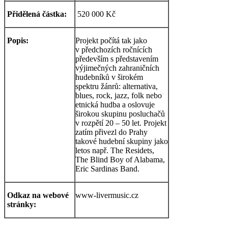
Přidělená částka:
520 000 Kč
Popis:
Projekt počítá tak jako
v předchozích ročnících
především s představením
výjimečných zahraničních
hudebníků v širokém
spektru žánrů: alternativa,
blues, rock, jazz, folk nebo
etnická hudba a oslovuje
širokou skupinu posluchačů
v rozpětí 20 – 50 let. Projekt
zatím přivezl do Prahy
takové hudební skupiny jako
letos např. The Residets,
The Blind Boy of Alabama,
Eric Sardinas Band.
Odkaz na webové
www-livermusic.cz
stránky: