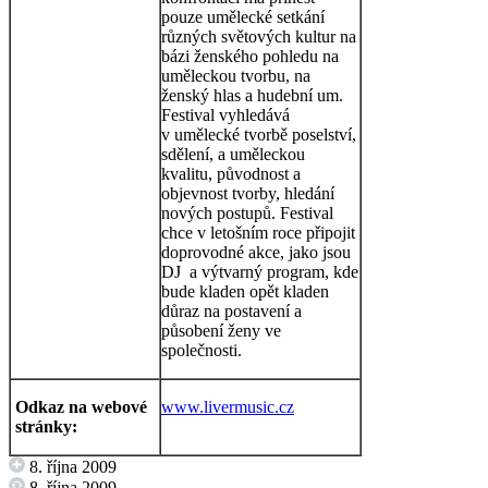
pouze umělecké setkání
různých světových kultur na
bázi ženského pohledu na
uměleckou tvorbu, na
ženský hlas a hudební um.
Festival vyhledává
v umělecké tvorbě poselství,
sdělení, a uměleckou
kvalitu, původnost a
objevnost tvorby, hledání
nových postupů. Festival
chce v letošním roce připojit
doprovodné akce, jako jsou
DJ a výtvarný program, kde
bude kladen opět kladen
důraz na postavení a
působení ženy ve
společnosti.
Odkaz na webové
www.livermusic.cz
stránky:
8. října 2009
8. října 2009