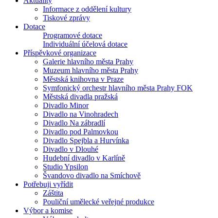
Aktuality
Informace z oddělení kultury
Tiskové zprávy
Dotace
Programové dotace
Individuální účelová dotace
Příspěvkové organizace
Galerie hlavního města Prahy
Muzeum hlavního města Prahy
Městská knihovna v Praze
Symfonický orchestr hlavního města Prahy FOK
Městská divadla pražská
Divadlo Minor
Divadlo na Vinohradech
Divadlo Na zábradlí
Divadlo pod Palmovkou
Divadlo Spejbla a Hurvínka
Divadlo v Dlouhé
Hudební divadlo v Karlíně
Studio Ypsilon
Švandovo divadlo na Smíchově
Potřebuji vyřídit
Záštita
Pouliční umělecké veřejné produkce
Výbor a komise