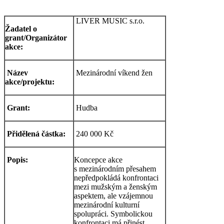
LIVER MUSIC s.r.o.
Žadatel o
grant/Organizátor
akce:
Název
Mezinárodní víkend žen
akce/projektu:
Grant:
Hudba
Přidělená částka:
240 000 Kč
Popis:
Koncepce akce
s mezinárodním přesahem
nepředpokládá konfrontaci
mezi mužským a ženským
aspektem, ale vzájemnou
mezinárodní kulturní
spolupráci. Symbolickou
konfrontaci má přinést