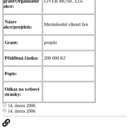
grant/Organizátor
LIVER MUSIC s.r.o.
akce:
Název
Mezinárodní víkend žen
akce/projektu:
Grant:
projekt
Přidělená částka:
200 000 Kč
Popis:
Odkaz na webové
stránky:
14. února 2006
14. února 2006