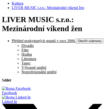
Kultura
LIVER MUSIC s.r.o.: Mezinárodní víkend žen
LIVER MUSIC s.r.o.:
Mezinárodní víkend žen
Přehled poskytnutých grantů v roce 2006
Otevřít submenu
Divadlo
Film
Hudba
Literatura
Tanec
Výtvarné umění
Neprofesionální umění
Sdílet
Facebook
Linked In