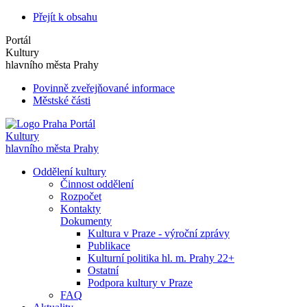
Přejít k obsahu
Portál
Kultury
hlavního města Prahy
Povinně zveřejňované informace
Městské části
Portál
Kultury
hlavního města Prahy
Oddělení kultury
Činnost oddělení
Rozpočet
Kontakty
Dokumenty
Kultura v Praze - výroční zprávy
Publikace
Kulturní politika hl. m. Prahy 22+
Ostatní
Podpora kultury v Praze
FAQ