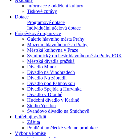
Aktuality
Informace z oddělení kultury
Tiskové zprávy
Dotace
Programové dotace
Individuální účelová dotace
Příspěvkové organizace
Galerie hlavního města Prahy
Muzeum hlavního města Prahy
Městská knihovna v Praze
Symfonický orchestr hlavního města Prahy FOK
Městská divadla pražská
Divadlo Minor
Divadlo na Vinohradech
Divadlo Na zábradlí
Divadlo pod Palmovkou
Divadlo Spejbla a Hurvínka
Divadlo v Dlouhé
Hudební divadlo v Karlíně
Studio Ypsilon
Švandovo divadlo na Smíchově
Potřebuji vyřídit
Záštita
Pouliční umělecké veřejné produkce
Výbor a komise