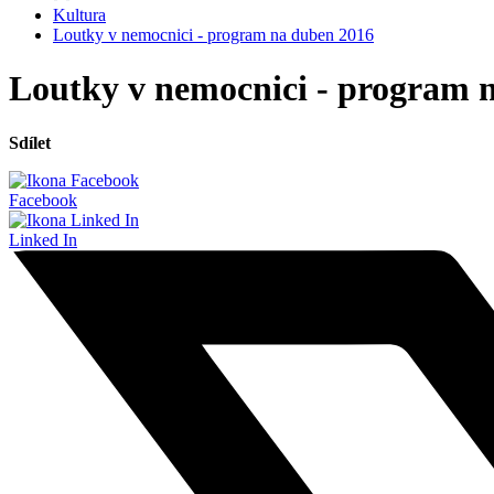
Kultura
Loutky v nemocnici - program na duben 2016
Loutky v nemocnici - program 
Sdílet
Facebook
Linked In