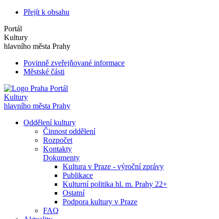
Přejít k obsahu
Portál
Kultury
hlavního města Prahy
Povinně zveřejňované informace
Městské části
Portál
Kultury
hlavního města Prahy
Oddělení kultury
Činnost oddělení
Rozpočet
Kontakty
Dokumenty
Kultura v Praze - výroční zprávy
Publikace
Kulturní politika hl. m. Prahy 22+
Ostatní
Podpora kultury v Praze
FAQ