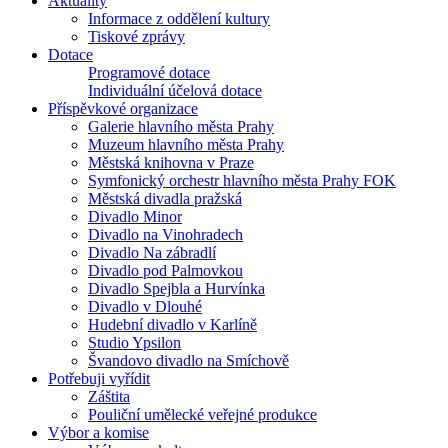
Aktuality
Informace z oddělení kultury
Tiskové zprávy
Dotace
Programové dotace
Individuální účelová dotace
Příspěvkové organizace
Galerie hlavního města Prahy
Muzeum hlavního města Prahy
Městská knihovna v Praze
Symfonický orchestr hlavního města Prahy FOK
Městská divadla pražská
Divadlo Minor
Divadlo na Vinohradech
Divadlo Na zábradlí
Divadlo pod Palmovkou
Divadlo Spejbla a Hurvínka
Divadlo v Dlouhé
Hudební divadlo v Karlíně
Studio Ypsilon
Švandovo divadlo na Smíchově
Potřebuji vyřídit
Záštita
Pouliční umělecké veřejné produkce
Výbor a komise