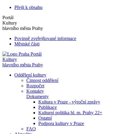
Přejít k obsahu
Portál
Kultury
hlavního města Prahy
Povinně zveřejňované informace
Městské části
Portál
Kultury
hlavního města Prahy
Oddělení kultury
Činnost oddělení
Rozpočet
Kontakty
Dokumenty
Kultura v Praze - výroční zprávy
Publikace
Kulturní politika hl. m. Prahy 22+
Ostatní
Podpora kultury v Praze
FAQ