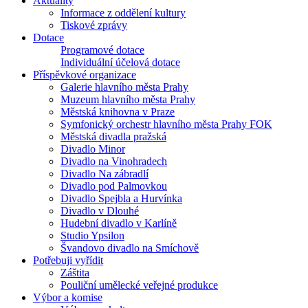
Aktuality
Informace z oddělení kultury
Tiskové zprávy
Dotace
Programové dotace
Individuální účelová dotace
Příspěvkové organizace
Galerie hlavního města Prahy
Muzeum hlavního města Prahy
Městská knihovna v Praze
Symfonický orchestr hlavního města Prahy FOK
Městská divadla pražská
Divadlo Minor
Divadlo na Vinohradech
Divadlo Na zábradlí
Divadlo pod Palmovkou
Divadlo Spejbla a Hurvínka
Divadlo v Dlouhé
Hudební divadlo v Karlíně
Studio Ypsilon
Švandovo divadlo na Smíchově
Potřebuji vyřídit
Záštita
Pouliční umělecké veřejné produkce
Výbor a komise