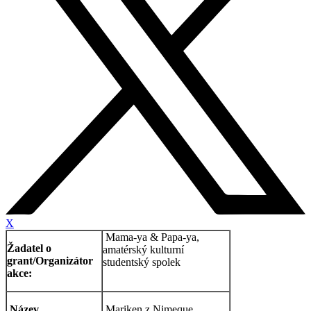
X
Mama-ya & Papa-ya,
Žadatel o
amatérský kulturní
grant/Organizátor
studentský spolek
akce:
Název
Mariken z Nimeque