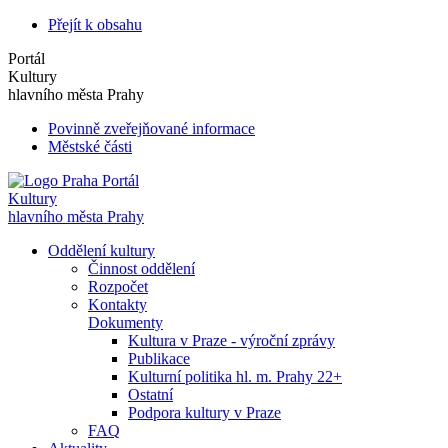
Přejít k obsahu
Portál
Kultury
hlavního města Prahy
Povinně zveřejňované informace
Městské části
Portál
Kultury
hlavního města Prahy
Oddělení kultury
Činnost oddělení
Rozpočet
Kontakty
Dokumenty
Kultura v Praze - výroční zprávy
Publikace
Kulturní politika hl. m. Prahy 22+
Ostatní
Podpora kultury v Praze
FAQ