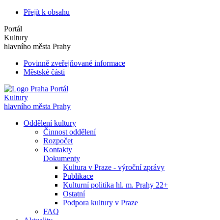
Přejít k obsahu
Portál
Kultury
hlavního města Prahy
Povinně zveřejňované informace
Městské části
Portál
Kultury
hlavního města Prahy
Oddělení kultury
Činnost oddělení
Rozpočet
Kontakty
Dokumenty
Kultura v Praze - výroční zprávy
Publikace
Kulturní politika hl. m. Prahy 22+
Ostatní
Podpora kultury v Praze
FAQ