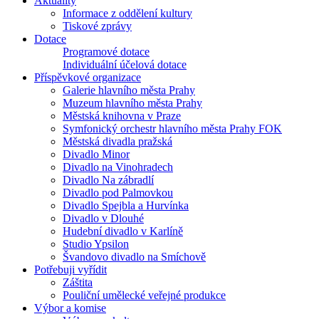
Aktuality
Informace z oddělení kultury
Tiskové zprávy
Dotace
Programové dotace
Individuální účelová dotace
Příspěvkové organizace
Galerie hlavního města Prahy
Muzeum hlavního města Prahy
Městská knihovna v Praze
Symfonický orchestr hlavního města Prahy FOK
Městská divadla pražská
Divadlo Minor
Divadlo na Vinohradech
Divadlo Na zábradlí
Divadlo pod Palmovkou
Divadlo Spejbla a Hurvínka
Divadlo v Dlouhé
Hudební divadlo v Karlíně
Studio Ypsilon
Švandovo divadlo na Smíchově
Potřebuji vyřídit
Záštita
Pouliční umělecké veřejné produkce
Výbor a komise