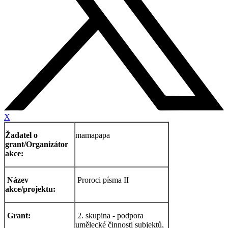
X
Žadatel o
mamapapa
grant/Organizátor
akce:
Název
Proroci písma II
akce/projektu:
Grant:
2. skupina - podpora
umělecké činnosti subjektů,