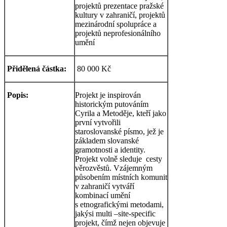
projektů prezentace pražské
kultury v zahraničí, projektů
mezinárodní spolupráce a
projektů neprofesionálního
umění
Přidělená částka:
80 000 Kč
Popis:
Projekt je inspirován
historickým putováním
Cyrila a Metoděje, kteří jako
první vytvořili
staroslovanské písmo, jež je
základem slovanské
gramotnosti a identity.
Projekt volně sleduje cesty
věrozvěstů. Vzájemným
působením místních komunit
v zahraničí vytváří
kombinací umění
s etnografickými metodami,
jakýsi multi –site-specific
projekt, čímž nejen objevuje