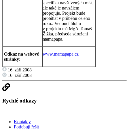
specifika navštívených míst,
ale také je navzájem
propojuje. Projekt bude
probíhat v průběhu celého
roku.. Vedoucí úlohu
v projektu má MgA.Tomáš
Žižka, předseda sdružení
mamapapa.
Odkaz na webové
www.mamapapa.cz
stránky:
16. září 2008
16. září 2008
Rychlé odkazy
Kontakty
Potřebuji řešit