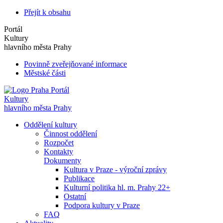
Přejít k obsahu
Portál
Kultury
hlavního města Prahy
Povinně zveřejňované informace
Městské části
Portál
Kultury
hlavního města Prahy
Oddělení kultury
Činnost oddělení
Rozpočet
Kontakty
Dokumenty
Kultura v Praze - výroční zprávy
Publikace
Kulturní politika hl. m. Prahy 22+
Ostatní
Podpora kultury v Praze
FAQ