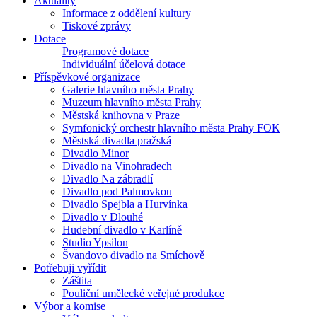
Aktuality
Informace z oddělení kultury
Tiskové zprávy
Dotace
Programové dotace
Individuální účelová dotace
Příspěvkové organizace
Galerie hlavního města Prahy
Muzeum hlavního města Prahy
Městská knihovna v Praze
Symfonický orchestr hlavního města Prahy FOK
Městská divadla pražská
Divadlo Minor
Divadlo na Vinohradech
Divadlo Na zábradlí
Divadlo pod Palmovkou
Divadlo Spejbla a Hurvínka
Divadlo v Dlouhé
Hudební divadlo v Karlíně
Studio Ypsilon
Švandovo divadlo na Smíchově
Potřebuji vyřídit
Záštita
Pouliční umělecké veřejné produkce
Výbor a komise