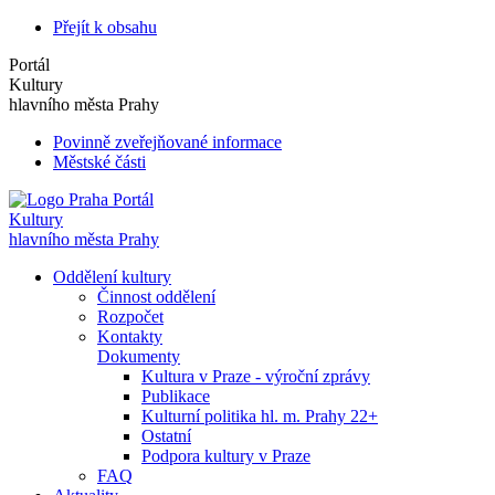
Přejít k obsahu
Portál
Kultury
hlavního města Prahy
Povinně zveřejňované informace
Městské části
Portál
Kultury
hlavního města Prahy
Oddělení kultury
Činnost oddělení
Rozpočet
Kontakty
Dokumenty
Kultura v Praze - výroční zprávy
Publikace
Kulturní politika hl. m. Prahy 22+
Ostatní
Podpora kultury v Praze
FAQ