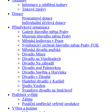
Aktuality
Informace z oddělení kultury
Tiskové zprávy
Dotace
Programové dotace
Individuální účelová dotace
Příspěvkové organizace
Galerie hlavního města Prahy
Muzeum hlavního města Prahy
Městská knihovna v Praze
Symfonický orchestr hlavního města Prahy FOK
Městská divadla pražská
Divadlo Minor
Divadlo na Vinohradech
Divadlo Na zábradlí
Divadlo pod Palmovkou
Divadlo Spejbla a Hurvínka
Divadlo v Dlouhé
Hudební divadlo v Karlíně
Studio Ypsilon
Švandovo divadlo na Smíchově
Potřebuji vyřídit
Záštita
Pouliční umělecké veřejné produkce
Výbor a komise