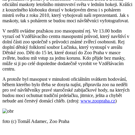
oficiální maskoty letošního mistrovství světa v ledním hokeji. Králíci
z kouzelného klobouku dorazí v hokejovém dresu i s pohárem
mistrů světa z roku 2010, který vybojovali naši reprezentanti. Jak s
maskoty, tak s pohárem se budou moci návštěvníci vyfotografovat.
V neděli ovládne pražskou zoo masopustní rej. Ve 13.00 hodin
vyrazí od Vzdělávacího centra masopustní průvod, který navštíví v
dolní části zoo společně s průvodci známé zvířecí osobnosti. Rej
doplní dětský folklorní soubor Lučinka, který vystoupí v areálu
Dětské zoo. Děti do 15 let, které dorazí do Zoo Praha v masce
zvířete, budou mít vstup za jednu korunu. Kdo přijde bez masky,
může si ji po celé dopoledne dodatečně vyrobit ve Vzdělávacím
centru.
A protože byl masopust v minulosti oficiálním svátkem hodování,
během kterého bylo třeba se dosyta najíst, připravila zoo na neděli
pro své návštěvníky pravé staročeské zabijačkové hody, na kterých
budou moci ochutnat tradiční prdelačku, jitrnice, jelita a chybět
nebude ani čerstvý domácí chléb. (zdroj:
www.zoopraha.cz
)
foto (c) Tomáš Adamec, Zoo Praha