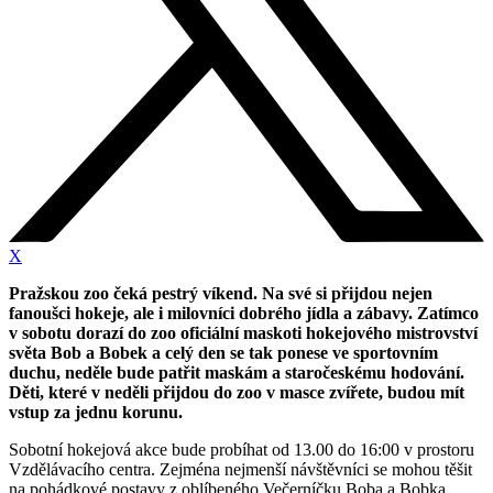
X
Pražskou zoo čeká pestrý víkend. Na své si přijdou nejen
fanoušci hokeje, ale i milovníci dobrého jídla a zábavy. Zatímco
v sobotu dorazí do zoo oficiální maskoti hokejového mistrovství
světa Bob a Bobek a celý den se tak ponese ve sportovním
duchu, neděle bude patřit maskám a staročeskému hodování.
Děti, které v neděli přijdou do zoo v masce zvířete, budou mít
vstup za jednu korunu.
Sobotní hokejová akce bude probíhat od 13.00 do 16:00 v prostoru
Vzdělávacího centra. Zejména nejmenší návštěvníci se mohou těšit
na pohádkové postavy z oblíbeného Večerníčku Boba a Bobka,