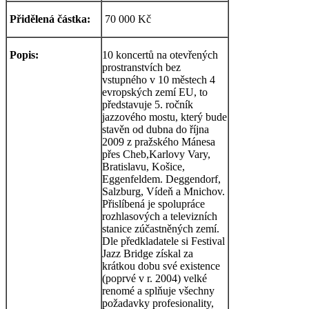
Přidělená částka:
70 000 Kč
Popis:
10 koncertů na otevřených
prostranstvích bez
vstupného v 10 městech 4
evropských zemí EU, to
představuje 5. ročník
jazzového mostu, který bude
stavěn od dubna do října
2009 z pražského Mánesa
přes Cheb,Karlovy Vary,
Bratislavu, Košice,
Eggenfeldem. Deggendorf,
Salzburg, Vídeň a Mnichov.
Přislíbená je spolupráce
rozhlasových a televizních
stanice zúčastněných zemí.
Dle předkladatele si Festival
Jazz Bridge získal za
krátkou dobu své existence
(poprvé v r. 2004) velké
renomé a splňuje všechny
požadavky profesionality,