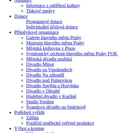
Aktuality
Informace z oddělení kultury
Tiskové zprávy
Dotace
Programové dotace
Individuální účelová dotace
Příspěvkové organizace
Galerie hlavního města Prahy
Muzeum hlavního města Prahy
Městská knihovna v Praze
Symfonický orchestr hlavního města Prahy FOK
Městská divadla pražská
Divadlo Minor
Divadlo na Vinohradech
Divadlo Na zábradlí
Divadlo pod Palmovkou
Divadlo Spejbla a Hurvínka
Divadlo v Dlouhé
Hudební divadlo v Karlíně
Studio Ypsilon
Švandovo divadlo na Smíchově
Potřebuji vyřídit
Záštita
Pouliční umělecké veřejné produkce
Výbor a komise