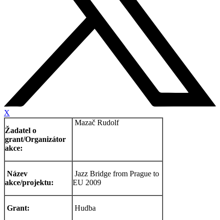
X
Mazač Rudolf
Žadatel o
grant/Organizátor
akce:
Název
Jazz Bridge from Prague to
akce/projektu:
EU 2009
Grant:
Hudba