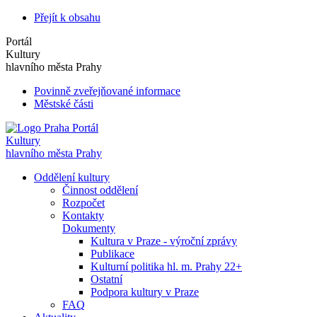
Přejít k obsahu
Portál
Kultury
hlavního města Prahy
Povinně zveřejňované informace
Městské části
Portál
Kultury
hlavního města Prahy
Oddělení kultury
Činnost oddělení
Rozpočet
Kontakty
Dokumenty
Kultura v Praze - výroční zprávy
Publikace
Kulturní politika hl. m. Prahy 22+
Ostatní
Podpora kultury v Praze
FAQ