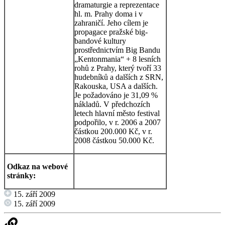
dramaturgie a reprezentace
hl. m. Prahy doma i v
zahraničí. Jeho cílem je
propagace pražské big-
bandové kultury
prostřednictvím Big Bandu
„Kentonmania“ + 8 lesních
rohů z Prahy, který tvoří 33
hudebníků a dalších z SRN,
Rakouska, USA a dalších.
Je požadováno je 31,09 %
nákladů. V předchozích
letech hlavní město festival
podpořilo, v r. 2006 a 2007
částkou 200.000 Kč, v r.
2008 částkou 50.000 Kč.
Odkaz na webové
stránky:
15. září 2009
15. září 2009