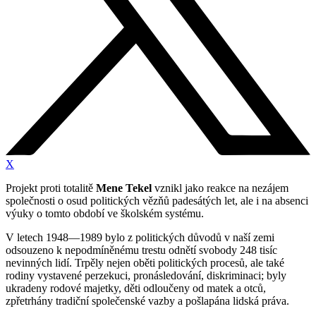
X
Projekt proti totalitě
Mene Tekel
vznikl jako reakce na nezájem
společnosti o osud politických vězňů padesátých let, ale i na absenci
výuky o tomto období ve školském systému.
V letech 1948—1989 bylo z politických důvodů v naší zemi
odsouzeno k nepodmíněnému trestu odnětí svobody 248 tisíc
nevinných lidí. Trpěly nejen oběti politických procesů, ale také
rodiny vystavené perzekuci, pronásledování, diskriminaci; byly
ukradeny rodové majetky, děti odloučeny od matek a otců,
zpřetrhány tradiční společenské vazby a pošlapána lidská práva.