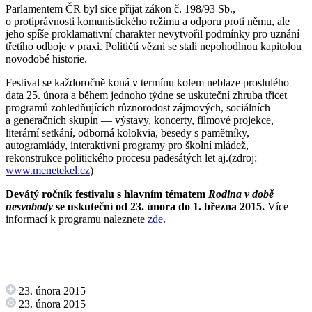
Parlamentem ČR byl sice přijat zákon č. 198/93 Sb.,
o protiprávnosti komunistického režimu a odporu proti němu, ale
jeho spíše proklamativní charakter nevytvořil podmínky pro uznání
třetího odboje v praxi. Političtí vězni se stali nepohodlnou kapitolou
novodobé historie.
Festival se každoročně koná v termínu kolem neblaze proslulého
data 25. února a během jednoho týdne se uskuteční zhruba třicet
programů zohledňujících různorodost zájmových, sociálních
a generačních skupin — výstavy, koncerty, filmové projekce,
literární setkání, odborná kolokvia, besedy s pamětníky,
autogramiády, interaktivní programy pro školní mládež,
rekonstrukce politického procesu padesátých let aj.(zdroj:
www.menetekel.cz
)
Devátý ročník festivalu s hlavním tématem
Rodina v době
nesvobody
se uskuteční od 23. února do 1. března 2015.
Více
informací k programu naleznete
zde
.
23. února 2015
23. února 2015