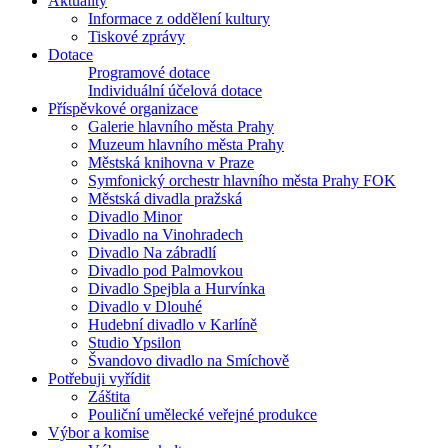
Aktuality
Informace z oddělení kultury
Tiskové zprávy
Dotace
Programové dotace
Individuální účelová dotace
Příspěvkové organizace
Galerie hlavního města Prahy
Muzeum hlavního města Prahy
Městská knihovna v Praze
Symfonický orchestr hlavního města Prahy FOK
Městská divadla pražská
Divadlo Minor
Divadlo na Vinohradech
Divadlo Na zábradlí
Divadlo pod Palmovkou
Divadlo Spejbla a Hurvínka
Divadlo v Dlouhé
Hudební divadlo v Karlíně
Studio Ypsilon
Švandovo divadlo na Smíchově
Potřebuji vyřídit
Záštita
Pouliční umělecké veřejné produkce
Výbor a komise