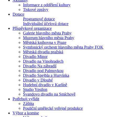
Aktuality
Informace z oddělení kultury
Tiskové zprávy
Dotace
Programové dotace
Individuální účelová dotace
Příspěvkové organizace
Galerie hlavního města Prahy
Muzeum hlavního města Prahy
Městská knihovna v Praze
Symfonický orchestr hlavního města Prahy FOK
Městská divadla pražská
Divadlo Minor
Divadlo na Vinohradech
Divadlo Na zábradlí
Divadlo pod Palmovkou
Divadlo Spejbla a Hurvínka
Divadlo v Dlouhé
Hudební divadlo v Karlíně
Studio Ypsilon
Švandovo divadlo na Smíchově
Potřebuji vyřídit
Záštita
Pouliční umělecké veřejné produkce
Výbor a komise