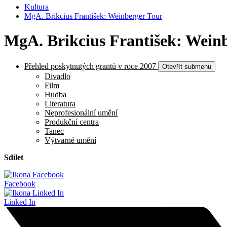
Kultura
MgA. Brikcius František: Weinberger Tour
MgA. Brikcius František: Wein
Přehled poskytnutých grantů v roce 2007
Otevřít submenu
Divadlo
Film
Hudba
Literatura
Neprofesionální umění
Produkční centra
Tanec
Výtvarné umění
Sdílet
Facebook
Linked In