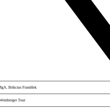
gA. Brikcius František
einberger Tour