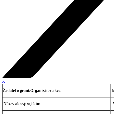
X
Žadatel o grant/Organizátor akce:
M
Název akce/projektu:
W