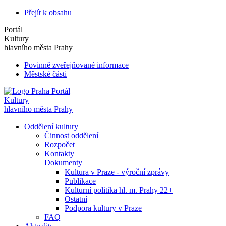
Přejít k obsahu
Portál
Kultury
hlavního města Prahy
Povinně zveřejňované informace
Městské části
Portál
Kultury
hlavního města Prahy
Oddělení kultury
Činnost oddělení
Rozpočet
Kontakty
Dokumenty
Kultura v Praze - výroční zprávy
Publikace
Kulturní politika hl. m. Prahy 22+
Ostatní
Podpora kultury v Praze
FAQ