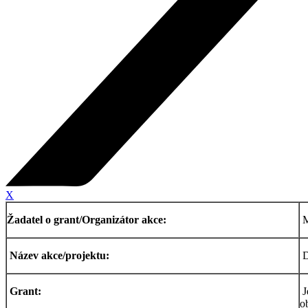
X
Žadatel o grant/Organizátor akce:
M
Název akce/projektu:
D
Grant:
J
ob