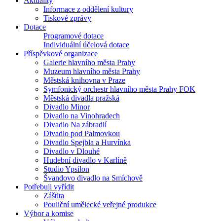
Aktuality
Informace z oddělení kultury
Tiskové zprávy
Dotace
Programové dotace
Individuální účelová dotace
Příspěvkové organizace
Galerie hlavního města Prahy
Muzeum hlavního města Prahy
Městská knihovna v Praze
Symfonický orchestr hlavního města Prahy FOK
Městská divadla pražská
Divadlo Minor
Divadlo na Vinohradech
Divadlo Na zábradlí
Divadlo pod Palmovkou
Divadlo Spejbla a Hurvínka
Divadlo v Dlouhé
Hudební divadlo v Karlíně
Studio Ypsilon
Švandovo divadlo na Smíchově
Potřebuji vyřídit
Záštita
Pouliční umělecké veřejné produkce
Výbor a komise