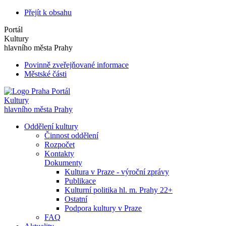
Přejít k obsahu
Portál
Kultury
hlavního města Prahy
Povinně zveřejňované informace
Městské části
Portál
Kultury
hlavního města Prahy
Oddělení kultury
Činnost oddělení
Rozpočet
Kontakty
Dokumenty
Kultura v Praze - výroční zprávy
Publikace
Kulturní politika hl. m. Prahy 22+
Ostatní
Podpora kultury v Praze
FAQ