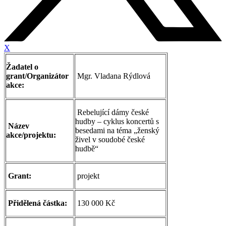
X
Žadatel o
grant/Organizátor
Mgr. Vladana Rýdlová
akce:
Rebelující dámy české
hudby – cyklus koncertů s
Název
besedami na téma „ženský
akce/projektu:
živel v soudobé české
hudbě“
Grant:
projekt
Přidělená částka:
130 000 Kč