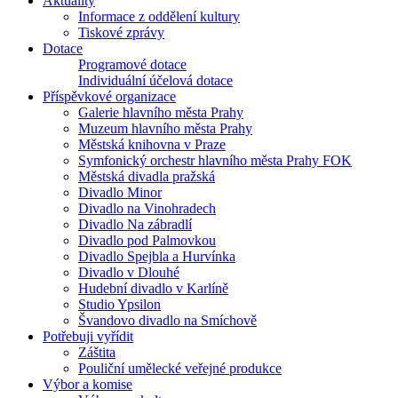
Aktuality
Informace z oddělení kultury
Tiskové zprávy
Dotace
Programové dotace
Individuální účelová dotace
Příspěvkové organizace
Galerie hlavního města Prahy
Muzeum hlavního města Prahy
Městská knihovna v Praze
Symfonický orchestr hlavního města Prahy FOK
Městská divadla pražská
Divadlo Minor
Divadlo na Vinohradech
Divadlo Na zábradlí
Divadlo pod Palmovkou
Divadlo Spejbla a Hurvínka
Divadlo v Dlouhé
Hudební divadlo v Karlíně
Studio Ypsilon
Švandovo divadlo na Smíchově
Potřebuji vyřídit
Záštita
Pouliční umělecké veřejné produkce
Výbor a komise