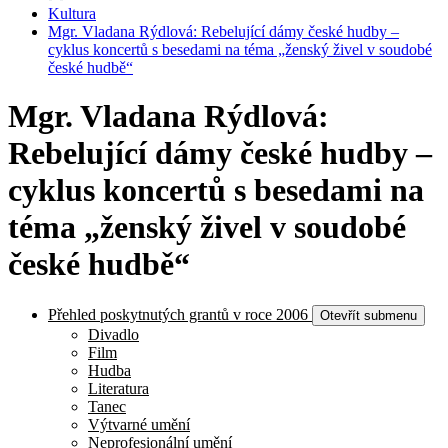
Kultura
Mgr. Vladana Rýdlová: Rebelující dámy české hudby –
cyklus koncertů s besedami na téma „ženský živel v soudobé
české hudbě“
Mgr. Vladana Rýdlová:
Rebelující dámy české hudby –
cyklus koncertů s besedami na
téma „ženský živel v soudobé
české hudbě“
Přehled poskytnutých grantů v roce 2006
Otevřít submenu
Divadlo
Film
Hudba
Literatura
Tanec
Výtvarné umění
Neprofesionální umění