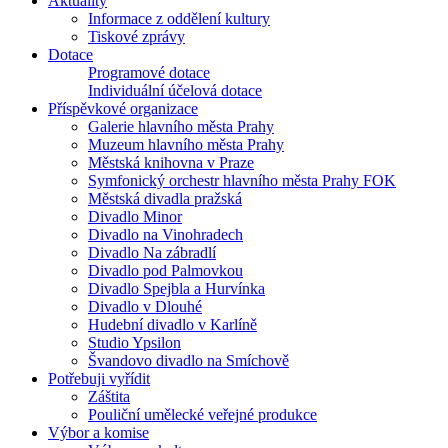
Aktuality
Informace z oddělení kultury
Tiskové zprávy
Dotace
Programové dotace
Individuální účelová dotace
Příspěvkové organizace
Galerie hlavního města Prahy
Muzeum hlavního města Prahy
Městská knihovna v Praze
Symfonický orchestr hlavního města Prahy FOK
Městská divadla pražská
Divadlo Minor
Divadlo na Vinohradech
Divadlo Na zábradlí
Divadlo pod Palmovkou
Divadlo Spejbla a Hurvínka
Divadlo v Dlouhé
Hudební divadlo v Karlíně
Studio Ypsilon
Švandovo divadlo na Smíchově
Potřebuji vyřídit
Záštita
Pouliční umělecké veřejné produkce
Výbor a komise