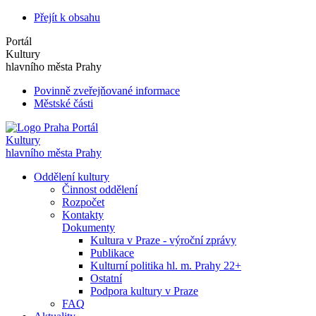
Přejít k obsahu
Portál
Kultury
hlavního města Prahy
Povinně zveřejňované informace
Městské části
Portál
Kultury
hlavního města Prahy
Oddělení kultury
Činnost oddělení
Rozpočet
Kontakty
Dokumenty
Kultura v Praze - výroční zprávy
Publikace
Kulturní politika hl. m. Prahy 22+
Ostatní
Podpora kultury v Praze
FAQ