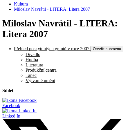
Kultura
Miloslav Navrátil - LITERA: Litera 2007
Miloslav Navrátil - LITERA:
Litera 2007
Přehled poskytnutých grantů v roce 2007
Otevřít submenu
Divadlo
Hudba
Literatura
Produkční centra
Tanec
Výtvarné umění
Sdílet
Facebook
Linked In