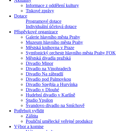
Aktuality
Informace z oddělení kultury
Tiskové zprávy
Dotace
Programové dotace
Individuální účelová dotace
Příspěvkové organizace
Galerie hlavního města Prahy
Muzeum hlavního města Prahy
Městská knihovna v Praze
Symfonický orchestr hlavního města Prahy FOK
Městská divadla pražská
Divadlo Minor
Divadlo na Vinohradech
Divadlo Na zábradlí
Divadlo pod Palmovkou
Divadlo Spejbla a Hurvínka
Divadlo v Dlouhé
Hudební divadlo v Karlíně
Studio Ypsilon
Švandovo divadlo na Smíchově
Potřebuji vyřídit
Záštita
Pouliční umělecké veřejné produkce
Výbor a komise