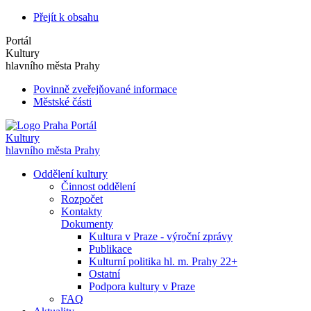
Přejít k obsahu
Portál
Kultury
hlavního města Prahy
Povinně zveřejňované informace
Městské části
Portál
Kultury
hlavního města Prahy
Oddělení kultury
Činnost oddělení
Rozpočet
Kontakty
Dokumenty
Kultura v Praze - výroční zprávy
Publikace
Kulturní politika hl. m. Prahy 22+
Ostatní
Podpora kultury v Praze
FAQ