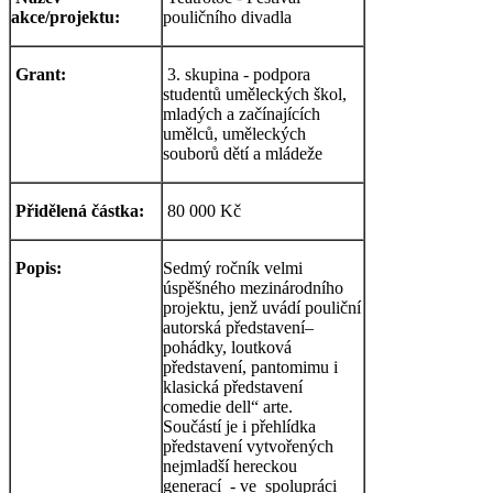
akce/projektu:
pouličního divadla
Grant:
3. skupina - podpora
studentů uměleckých škol,
mladých a začínajících
umělců, uměleckých
souborů dětí a mládeže
Přidělená částka:
80 000 Kč
Popis:
Sedmý ročník velmi
úspěšného mezinárodního
projektu, jenž uvádí pouliční
autorská představení–
pohádky, loutková
představení, pantomimu i
klasická představení
comedie dell“ arte.
Součástí je i přehlídka
představení vytvořených
nejmladší hereckou
generací - ve spolupráci