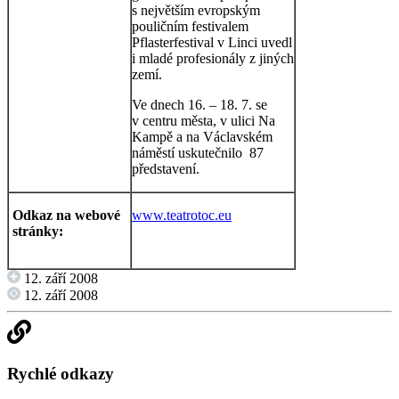
s největším evropským
pouličním festivalem
Pflasterfestival v Linci uvedl
i mladé profesionály z jiných
zemí.
Ve dnech 16. – 18. 7. se
v centru města, v ulici Na
Kampě a na Václavském
náměstí uskutečnilo 87
představení.
Odkaz na webové
www.teatrotoc.eu
stránky:
12. září 2008
12. září 2008
Rychlé odkazy