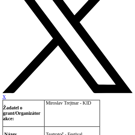
X
Miroslav Trejtnar - KID
Žadatel o
grant/Organizátor
akce:
Název
Teatrotoč - Festival