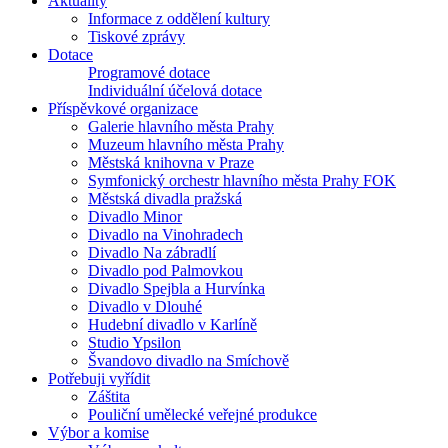
Aktuality
Informace z oddělení kultury
Tiskové zprávy
Dotace
Programové dotace
Individuální účelová dotace
Příspěvkové organizace
Galerie hlavního města Prahy
Muzeum hlavního města Prahy
Městská knihovna v Praze
Symfonický orchestr hlavního města Prahy FOK
Městská divadla pražská
Divadlo Minor
Divadlo na Vinohradech
Divadlo Na zábradlí
Divadlo pod Palmovkou
Divadlo Spejbla a Hurvínka
Divadlo v Dlouhé
Hudební divadlo v Karlíně
Studio Ypsilon
Švandovo divadlo na Smíchově
Potřebuji vyřídit
Záštita
Pouliční umělecké veřejné produkce
Výbor a komise