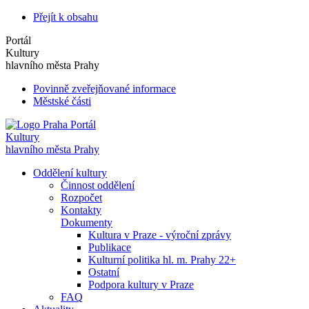
Přejít k obsahu
Portál
Kultury
hlavního města Prahy
Povinně zveřejňované informace
Městské části
Portál
Kultury
hlavního města Prahy
Oddělení kultury
Činnost oddělení
Rozpočet
Kontakty
Dokumenty
Kultura v Praze - výroční zprávy
Publikace
Kulturní politika hl. m. Prahy 22+
Ostatní
Podpora kultury v Praze
FAQ