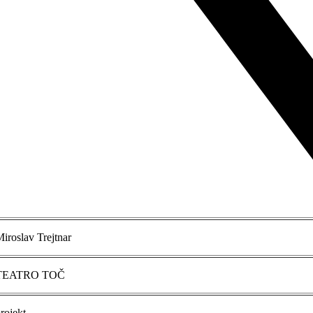
iroslav Trejtnar
EATRO TOČ
rojekt