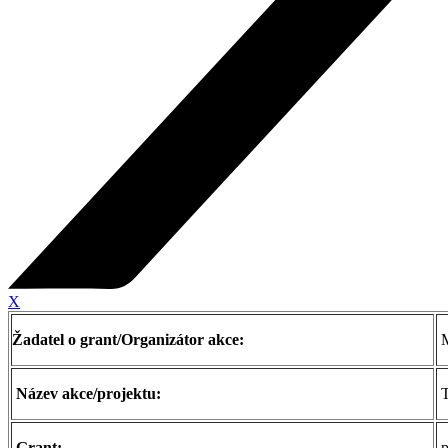
X
Žadatel o grant/Organizátor akce:
M
Název akce/projektu:
T
Grant:
p