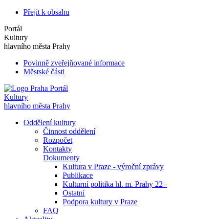
Přejít k obsahu
Portál
Kultury
hlavního města Prahy
Povinně zveřejňované informace
Městské části
Portál
Kultury
hlavního města Prahy
Oddělení kultury
Činnost oddělení
Rozpočet
Kontakty
Dokumenty
Kultura v Praze - výroční zprávy
Publikace
Kulturní politika hl. m. Prahy 22+
Ostatní
Podpora kultury v Praze
FAQ