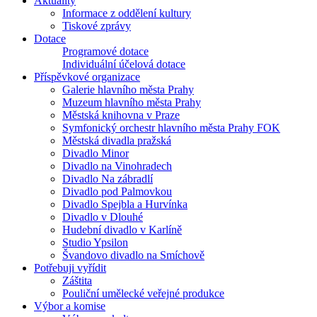
Aktuality
Informace z oddělení kultury
Tiskové zprávy
Dotace
Programové dotace
Individuální účelová dotace
Příspěvkové organizace
Galerie hlavního města Prahy
Muzeum hlavního města Prahy
Městská knihovna v Praze
Symfonický orchestr hlavního města Prahy FOK
Městská divadla pražská
Divadlo Minor
Divadlo na Vinohradech
Divadlo Na zábradlí
Divadlo pod Palmovkou
Divadlo Spejbla a Hurvínka
Divadlo v Dlouhé
Hudební divadlo v Karlíně
Studio Ypsilon
Švandovo divadlo na Smíchově
Potřebuji vyřídit
Záštita
Pouliční umělecké veřejné produkce
Výbor a komise