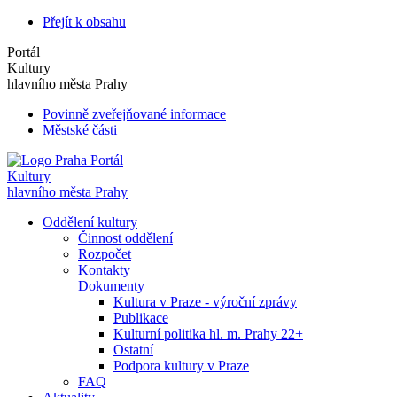
Přejít k obsahu
Portál
Kultury
hlavního města Prahy
Povinně zveřejňované informace
Městské části
Portál
Kultury
hlavního města Prahy
Oddělení kultury
Činnost oddělení
Rozpočet
Kontakty
Dokumenty
Kultura v Praze - výroční zprávy
Publikace
Kulturní politika hl. m. Prahy 22+
Ostatní
Podpora kultury v Praze
FAQ