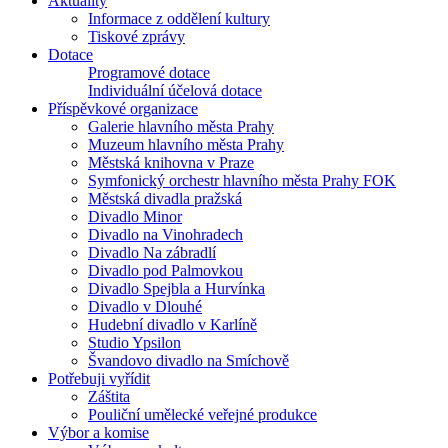
Aktuality
Informace z oddělení kultury
Tiskové zprávy
Dotace
Programové dotace
Individuální účelová dotace
Příspěvkové organizace
Galerie hlavního města Prahy
Muzeum hlavního města Prahy
Městská knihovna v Praze
Symfonický orchestr hlavního města Prahy FOK
Městská divadla pražská
Divadlo Minor
Divadlo na Vinohradech
Divadlo Na zábradlí
Divadlo pod Palmovkou
Divadlo Spejbla a Hurvínka
Divadlo v Dlouhé
Hudební divadlo v Karlíně
Studio Ypsilon
Švandovo divadlo na Smíchově
Potřebuji vyřídit
Záštita
Pouliční umělecké veřejné produkce
Výbor a komise