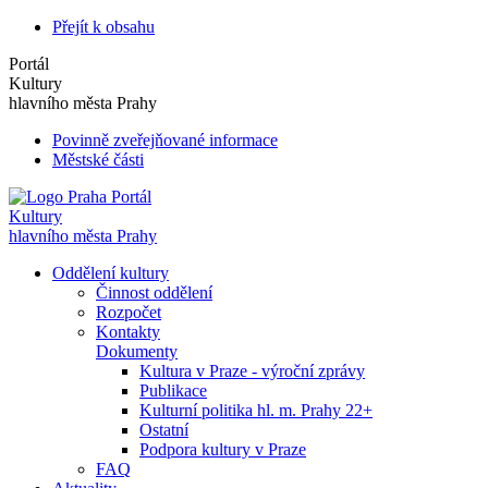
Přejít k obsahu
Portál
Kultury
hlavního města Prahy
Povinně zveřejňované informace
Městské části
Portál
Kultury
hlavního města Prahy
Oddělení kultury
Činnost oddělení
Rozpočet
Kontakty
Dokumenty
Kultura v Praze - výroční zprávy
Publikace
Kulturní politika hl. m. Prahy 22+
Ostatní
Podpora kultury v Praze
FAQ