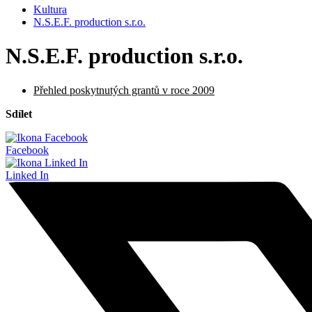
Kultura
N.S.E.F. production s.r.o.
N.S.E.F. production s.r.o.
Přehled poskytnutých grantů v roce 2009
Sdílet
Facebook
Linked In