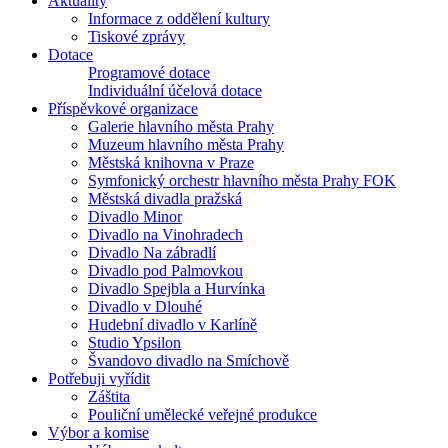
Aktuality
Informace z oddělení kultury
Tiskové zprávy
Dotace
Programové dotace
Individuální účelová dotace
Příspěvkové organizace
Galerie hlavního města Prahy
Muzeum hlavního města Prahy
Městská knihovna v Praze
Symfonický orchestr hlavního města Prahy FOK
Městská divadla pražská
Divadlo Minor
Divadlo na Vinohradech
Divadlo Na zábradlí
Divadlo pod Palmovkou
Divadlo Spejbla a Hurvínka
Divadlo v Dlouhé
Hudební divadlo v Karlíně
Studio Ypsilon
Švandovo divadlo na Smíchově
Potřebuji vyřídit
Záštita
Pouliční umělecké veřejné produkce
Výbor a komise