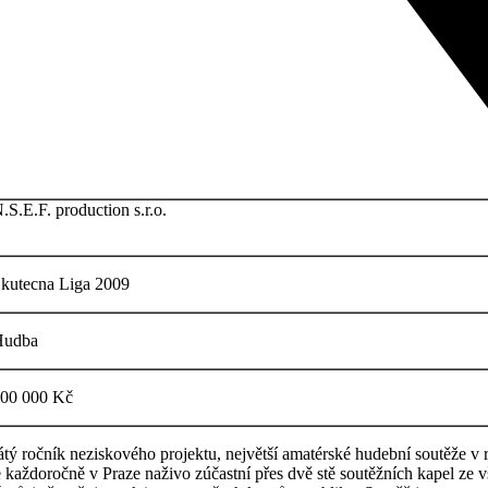
.S.E.F. production s.r.o.
kutecna Liga 2009
udba
00 000 Kč
átý ročník neziskového projektu, největší amatérské hudební soutěže v r
e každoročně v Praze naživo zúčastní přes dvě stě soutěžních kapel ze 