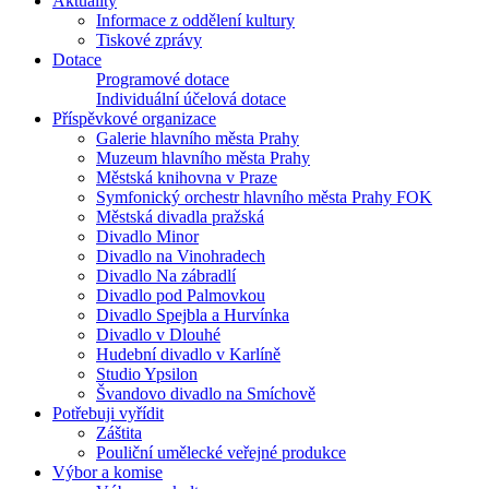
Aktuality
Informace z oddělení kultury
Tiskové zprávy
Dotace
Programové dotace
Individuální účelová dotace
Příspěvkové organizace
Galerie hlavního města Prahy
Muzeum hlavního města Prahy
Městská knihovna v Praze
Symfonický orchestr hlavního města Prahy FOK
Městská divadla pražská
Divadlo Minor
Divadlo na Vinohradech
Divadlo Na zábradlí
Divadlo pod Palmovkou
Divadlo Spejbla a Hurvínka
Divadlo v Dlouhé
Hudební divadlo v Karlíně
Studio Ypsilon
Švandovo divadlo na Smíchově
Potřebuji vyřídit
Záštita
Pouliční umělecké veřejné produkce
Výbor a komise