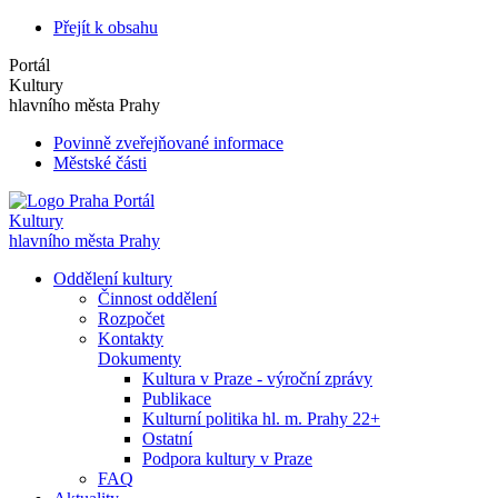
Přejít k obsahu
Portál
Kultury
hlavního města Prahy
Povinně zveřejňované informace
Městské části
Portál
Kultury
hlavního města Prahy
Oddělení kultury
Činnost oddělení
Rozpočet
Kontakty
Dokumenty
Kultura v Praze - výroční zprávy
Publikace
Kulturní politika hl. m. Prahy 22+
Ostatní
Podpora kultury v Praze
FAQ