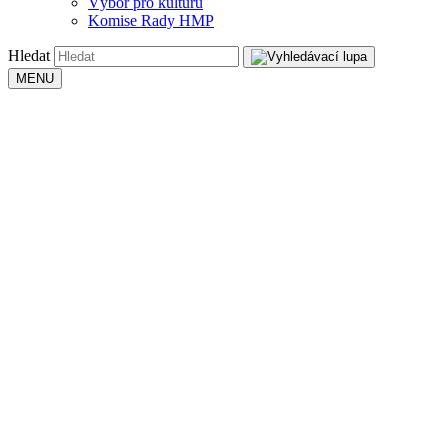
Výbor pro kulturu
Komise Rady HMP
Hledat
MENU