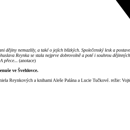
i dějiny nemazlily, a také o jejích blízkých. Společenský lesk a postav
huslava Reynka se stala nejprve dobrovolně a poté i souhrou dějinných 
A přece...
(anotace)
Venuše ve Švehlovce.
niela Reynkových a knihami Aleše Palána a Lucie Tučkové. režie: Voj