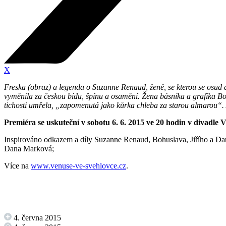
X
Freska (obraz) a legenda o Suzanne Renaud, ženě, se kterou se osud an
vyměnila za českou bídu, špínu a osamění. Žena básníka a grafika Bo
tichosti umřela, „zapomenutá jako kůrka chleba za starou almarou“. 
Premiéra se uskuteční v sobotu 6. 6. 2015 ve 20 hodin v divadle 
Inspirováno odkazem a díly Suzanne Renaud, Bohuslava, Jiřího a Da
Dana Marková;
Více na
www.venuse-ve-svehlovce.cz
.
4. června 2015