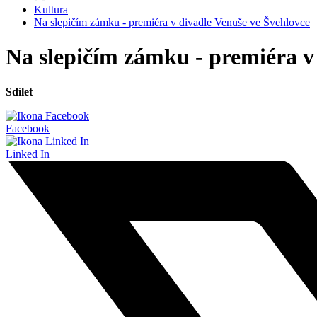
Kultura
Na slepičím zámku - premiéra v divadle Venuše ve Švehlovce
Na slepičím zámku - premiéra v
Sdílet
Facebook
Linked In