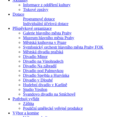
Aktuality
Informace z oddělení kultury
Tiskové zprávy
Dotace
Programové dotace
Individuální účelová dotace
Příspěvkové organizace
Galerie hlavního města Prahy
Muzeum hlavního města Prahy
Městská knihovna v Praze
Symfonický orchestr hlavního města Prahy FOK
Městská divadla pražská
Divadlo Minor
Divadlo na Vinohradech
Divadlo Na zábradlí
Divadlo pod Palmovkou
Divadlo Spejbla a Hurvínka
Divadlo v Dlouhé
Hudební divadlo v Karlíně
Studio Ypsilon
Švandovo divadlo na Smíchově
Potřebuji vyřídit
Záštita
Pouliční umělecké veřejné produkce
Výbor a komise