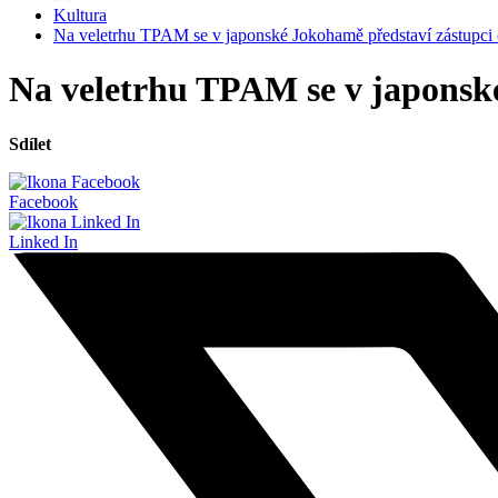
Kultura
Na veletrhu TPAM se v japonské Jokohamě představí zástupci 
Na veletrhu TPAM se v japonské
Sdílet
Facebook
Linked In