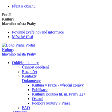
Přejít k obsahu
Portál
Kultury
hlavního města Prahy
Povinně zveřejňované informace
Městské části
Portál
Kultury
hlavního města Prahy
Oddělení kultury
Činnost oddělení
Rozpočet
Kontakty
Dokumenty
Kultura v Praze - výroční zprávy
Publikace
Kulturní politika hl. m. Prahy 22+
Ostatní
Podpora kultury v Praze
FAQ