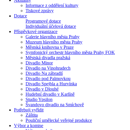
Aktuality
Informace z oddělení kultury
Tiskové zprávy
Dotace
Programové dotace
Individuální účelová dotace
Příspěvkové organizace
Galerie hlavního města Prahy
Muzeum hlavního města Prahy
Městská knihovna v Praze
Symfonický orchestr hlavního města Prahy FOK
Městská divadla pražská
Divadlo Minor
Divadlo na Vinohradech
Divadlo Na zábradlí
Divadlo pod Palmovkou
Divadlo Spejbla a Hurvínka
Divadlo v Dlouhé
Hudební divadlo v Karlíně
Studio Ypsilon
Švandovo divadlo na Smíchově
Potřebuji vyřídit
Záštita
Pouliční umělecké veřejné produkce
Výbor a komise