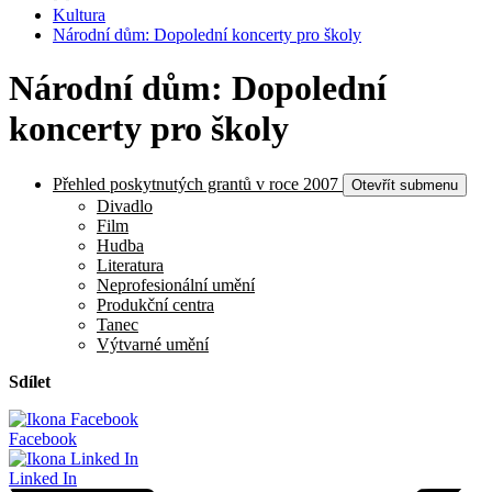
Kultura
Národní dům: Dopolední koncerty pro školy
Národní dům: Dopolední
koncerty pro školy
Přehled poskytnutých grantů v roce 2007
Otevřít submenu
Divadlo
Film
Hudba
Literatura
Neprofesionální umění
Produkční centra
Tanec
Výtvarné umění
Sdílet
Facebook
Linked In