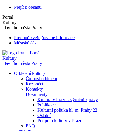
Přejít k obsahu
Portál
Kultury
hlavního města Prahy
Povinně zveřejňované informace
Městské části
Portál
Kultury
hlavního města Prahy
Oddělení kultury
Činnost oddělení
Rozpočet
Kontakty
Dokumenty
Kultura v Praze - výroční zprávy
Publikace
Kulturní politika hl. m. Prahy 22+
Ostatní
Podpora kultury v Praze
FAQ