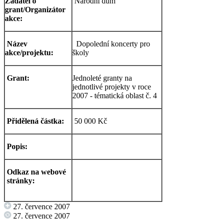
Žadatel o
Národní dům
grant/Organizátor
akce:
Název
Dopolední koncerty pro
akce/projektu:
školy
Grant:
Jednoleté granty na
jednotlivé projekty v roce
2007 - tématická oblast č. 4
Přidělená částka:
50 000 Kč
Popis:
Odkaz na webové
stránky:
27. července 2007
27. července 2007