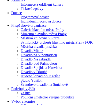
Aktuality
Informace z oddělení kultury
Tiskové zprávy
Dotace
Programové dotace
Individuální účelová dotace
Příspěvkové organizace
Galerie hlavního města Prahy
Muzeum hlavního města Prahy
Městská knihovna v Praze
Symfonický orchestr hlavního města Prahy FOK
Městská divadla pražská
Divadlo Minor
Divadlo na Vinohradech
Divadlo Na zábradlí
Divadlo pod Palmovkou
Divadlo Spejbla a Hurvínka
Divadlo v Dlouhé
Hudební divadlo v Karlíně
Studio Ypsilon
Švandovo divadlo na Smíchově
Potřebuji vyřídit
Záštita
Pouliční umělecké veřejné produkce
Výbor a komise