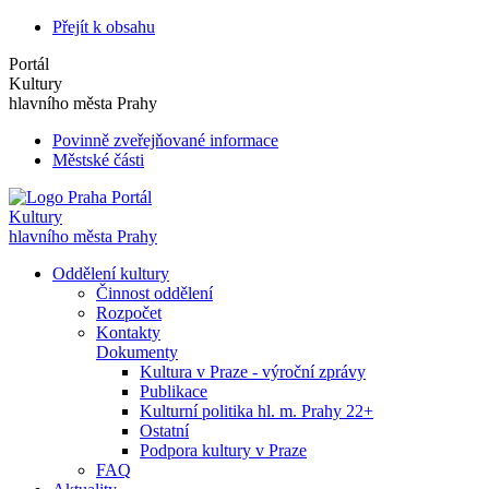
Přejít k obsahu
Portál
Kultury
hlavního města Prahy
Povinně zveřejňované informace
Městské části
Portál
Kultury
hlavního města Prahy
Oddělení kultury
Činnost oddělení
Rozpočet
Kontakty
Dokumenty
Kultura v Praze - výroční zprávy
Publikace
Kulturní politika hl. m. Prahy 22+
Ostatní
Podpora kultury v Praze
FAQ