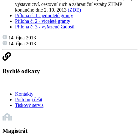
výstavnictví, cestovní ruch a zahraniční vztahy ZHMP
konaného dne 2. 10. 2013
(ZDE)
Příloha č. 1 - jednoleté granty
Příloha č. 2 - víceleté granty
Příloha č. 3 - vyřazené žádosti
14. října 2013
14. října 2013
Rychlé odkazy
Kontakty
Potřebuji řešit
Tiskový servis
Magistrát