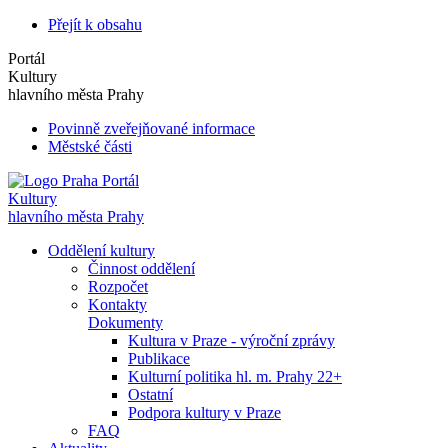
Přejít k obsahu
Portál
Kultury
hlavního města Prahy
Povinně zveřejňované informace
Městské části
Portál
Kultury
hlavního města Prahy
Oddělení kultury
Činnost oddělení
Rozpočet
Kontakty
Dokumenty
Kultura v Praze - výroční zprávy
Publikace
Kulturní politika hl. m. Prahy 22+
Ostatní
Podpora kultury v Praze
FAQ