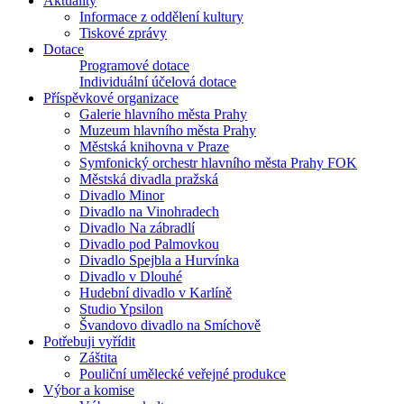
Aktuality
Informace z oddělení kultury
Tiskové zprávy
Dotace
Programové dotace
Individuální účelová dotace
Příspěvkové organizace
Galerie hlavního města Prahy
Muzeum hlavního města Prahy
Městská knihovna v Praze
Symfonický orchestr hlavního města Prahy FOK
Městská divadla pražská
Divadlo Minor
Divadlo na Vinohradech
Divadlo Na zábradlí
Divadlo pod Palmovkou
Divadlo Spejbla a Hurvínka
Divadlo v Dlouhé
Hudební divadlo v Karlíně
Studio Ypsilon
Švandovo divadlo na Smíchově
Potřebuji vyřídit
Záštita
Pouliční umělecké veřejné produkce
Výbor a komise