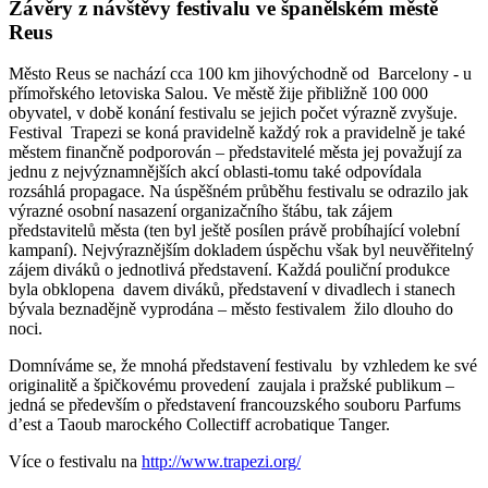
Závěry z návštěvy festivalu ve španělském městě
Reus
Město Reus se nachází cca 100 km jihovýchodně od Barcelony - u
přímořského letoviska Salou. Ve městě žije přibližně 100 000
obyvatel, v době konání festivalu se jejich počet výrazně zvyšuje.
Festival Trapezi se koná pravidelně každý rok a pravidelně je také
městem finančně podporován – představitelé města jej považují za
jednu z nejvýznamnějších akcí oblasti-tomu také odpovídala
rozsáhlá propagace. Na úspěšném průběhu festivalu se odrazilo jak
výrazné osobní nasazení organizačního štábu, tak zájem
představitelů města (ten byl ještě posílen právě probíhající volební
kampaní). Nejvýraznějším dokladem úspěchu však byl neuvěřitelný
zájem diváků o jednotlivá představení. Každá pouliční produkce
byla obklopena davem diváků, představení v divadlech i stanech
bývala beznadějně vyprodána – město festivalem žilo dlouho do
noci.
Domníváme se, že mnohá představení festivalu by vzhledem ke své
originalitě a špičkovému provedení zaujala i pražské publikum –
jedná se především o představení francouzského souboru Parfums
d’est a Taoub marockého Collectiff acrobatique Tanger.
Více o festivalu na
http://www.trapezi.org/