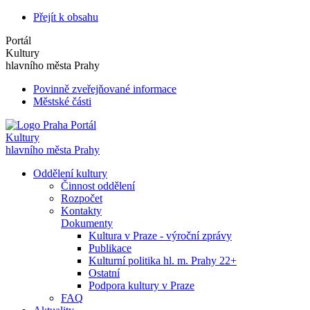
Přejít k obsahu
Portál
Kultury
hlavního města Prahy
Povinně zveřejňované informace
Městské části
Portál
Kultury
hlavního města Prahy
Oddělení kultury
Činnost oddělení
Rozpočet
Kontakty
Dokumenty
Kultura v Praze - výroční zprávy
Publikace
Kulturní politika hl. m. Prahy 22+
Ostatní
Podpora kultury v Praze
FAQ