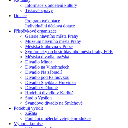
Aktuality
Informace z oddělení kultury
Tiskové zprávy
Dotace
Programové dotace
Individuální účelová dotace
Příspěvkové organizace
Galerie hlavního města Prahy
Muzeum hlavního města Prahy
Městská knihovna v Praze
Symfonický orchestr hlavního města Prahy FOK
Městská divadla pražská
Divadlo Minor
Divadlo na Vinohradech
Divadlo Na zábradlí
Divadlo pod Palmovkou
Divadlo Spejbla a Hurvínka
Divadlo v Dlouhé
Hudební divadlo v Karlíně
Studio Ypsilon
Švandovo divadlo na Smíchově
Potřebuji vyřídit
Záštita
Pouliční umělecké veřejné produkce
Výbor a komise