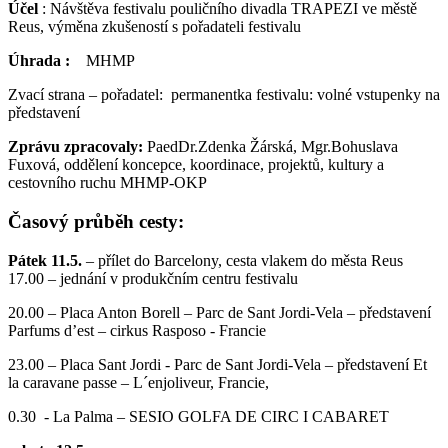
Účel
: Návštěva festivalu pouličního divadla TRAPEZI ve městě
Reus, výměna zkušeností s pořadateli festivalu
Úhrada :
MHMP
Zvací strana – pořadatel: permanentka festivalu: volné vstupenky na
představení
Zprávu zpracovaly:
PaedDr.Zdenka Žárská, Mgr.Bohuslava
Fuxová, oddělení koncepce, koordinace, projektů, kultury a
cestovního ruchu MHMP-OKP
Časový průběh cesty:
Pátek 11.5.
– přílet do Barcelony, cesta vlakem do města Reus
17.00 – jednání v produkčním centru festivalu
20.00 – Placa Anton Borell – Parc de Sant Jordi-Vela – představení
Parfums d’est – cirkus Rasposo - Francie
23.00 – Placa Sant Jordi - Parc de Sant Jordi-Vela – představení Et
la caravane passe – L´enjoliveur, Francie,
0.30 - La Palma – SESIO GOLFA DE CIRC I CABARET