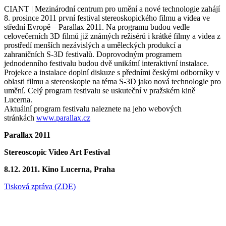
CIANT | Mezinárodní centrum pro umění a nové technologie zahájí
8. prosince 2011 první festival stereoskopického filmu a videa ve
střední Evropě – Parallax 2011. Na programu budou vedle
celovečerních 3D filmů již známých režisérů i krátké filmy a videa z
prostředí menších nezávislých a uměleckých produkcí a
zahraničních S-3D festivalů. Doprovodným programem
jednodenního festivalu budou dvě unikátní interaktivní instalace.
Projekce a instalace doplní diskuze s předními českými odborníky v
oblasti filmu a stereoskopie na téma S-3D jako nová technologie pro
umění. Celý program festivalu se uskuteční v pražském kině
Lucerna.
Aktuální program festivalu naleznete na jeho webových
stránkách
www.parallax.cz
Parallax 2011
Stereoscopic Video Art Festival
8.12. 2011. Kino Lucerna, Praha
Tisková zpráva (ZDE)