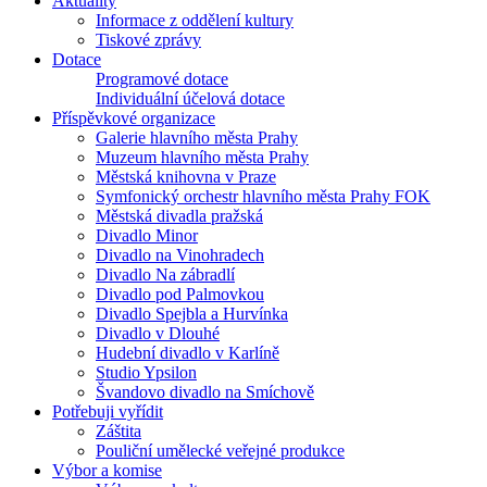
Aktuality
Informace z oddělení kultury
Tiskové zprávy
Dotace
Programové dotace
Individuální účelová dotace
Příspěvkové organizace
Galerie hlavního města Prahy
Muzeum hlavního města Prahy
Městská knihovna v Praze
Symfonický orchestr hlavního města Prahy FOK
Městská divadla pražská
Divadlo Minor
Divadlo na Vinohradech
Divadlo Na zábradlí
Divadlo pod Palmovkou
Divadlo Spejbla a Hurvínka
Divadlo v Dlouhé
Hudební divadlo v Karlíně
Studio Ypsilon
Švandovo divadlo na Smíchově
Potřebuji vyřídit
Záštita
Pouliční umělecké veřejné produkce
Výbor a komise