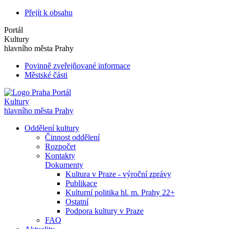
Přejít k obsahu
Portál
Kultury
hlavního města Prahy
Povinně zveřejňované informace
Městské části
Portál
Kultury
hlavního města Prahy
Oddělení kultury
Činnost oddělení
Rozpočet
Kontakty
Dokumenty
Kultura v Praze - výroční zprávy
Publikace
Kulturní politika hl. m. Prahy 22+
Ostatní
Podpora kultury v Praze
FAQ