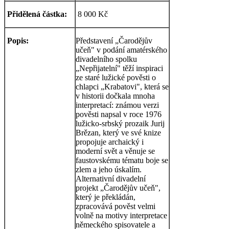
Přidělená částka:
8 000 Kč
Popis:
Představení „Čarodějův
učeň" v podání amatérského
divadelního spolku
„Nepřijatelní" těží inspiraci
ze staré lužické pověsti o
chlapci „Krabatovi", která se
v historii dočkala mnoha
interpretací: známou verzi
pověsti napsal v roce 1976
lužicko-srbský prozaik Jurij
Brězan, který ve své knize
propojuje archaický i
moderní svět a věnuje se
faustovskému tématu boje se
zlem a jeho úskalím.
Alternativní divadelní
projekt „Čarodějův učeň",
který je překládán,
zpracovává pověst velmi
volně na motivy interpretace
německého spisovatele a