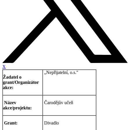
X
„Nepřijatelní, o.s."
Žadatel o
grant/Organizátor
akce:
Název
Čarodějův učeň
akce/projektu:
Grant:
Divadlo