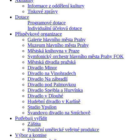
Aktuality
Informace z oddělení kultury
Tiskové zprávy
Dotace
Programové dotace
Individuální účelová dotace
Příspěvkové organizace
Galerie hlavního města Prahy
Muzeum hlavního města Prahy
Městská knihovna v Praze
Symfonický orchestr hlavního města Prahy FOK
Městská divadla pražská
Divadlo Minor
Divadlo na Vinohradech
Divadlo Na zábradlí
Divadlo pod Palmovkou
Divadlo Spejbla a Hurvínka
Divadlo v Dlouhé
Hudební divadlo v Karlíně
Studio Ypsilon
Švandovo divadlo na Smíchově
Potřebuji vyřídit
Záštita
Pouliční umělecké veřejné produkce
Výbor a komise