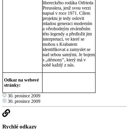
libereckého rodáka Otfrieda
Preusslera, jenž svou verzi
napsal v roce 1971. Cílem
projektu je tedy oslovit
mladou generaci moderním
a věrohodným ztvárněním
této legendy a předložit jim
interpretaci, ve které se
mohou s Krabatem
identifikovat a zamyslet se
nad sebou samými. Je bojem
s „démony", který má v
sobě každý z nás.
Odkaz na webové
stránky:
30. prosince 2009
30. prosince 2009
Rychlé odkazy