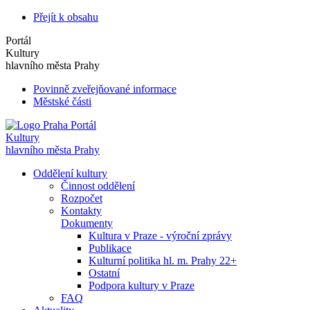
Přejít k obsahu
Portál
Kultury
hlavního města Prahy
Povinně zveřejňované informace
Městské části
Portál
Kultury
hlavního města Prahy
Oddělení kultury
Činnost oddělení
Rozpočet
Kontakty
Dokumenty
Kultura v Praze - výroční zprávy
Publikace
Kulturní politika hl. m. Prahy 22+
Ostatní
Podpora kultury v Praze
FAQ