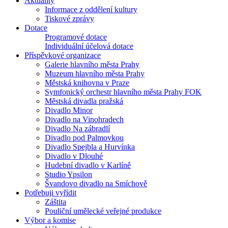
Aktuality
Informace z oddělení kultury
Tiskové zprávy
Dotace
Programové dotace
Individuální účelová dotace
Příspěvkové organizace
Galerie hlavního města Prahy
Muzeum hlavního města Prahy
Městská knihovna v Praze
Symfonický orchestr hlavního města Prahy FOK
Městská divadla pražská
Divadlo Minor
Divadlo na Vinohradech
Divadlo Na zábradlí
Divadlo pod Palmovkou
Divadlo Spejbla a Hurvínka
Divadlo v Dlouhé
Hudební divadlo v Karlíně
Studio Ypsilon
Švandovo divadlo na Smíchově
Potřebuji vyřídit
Záštita
Pouliční umělecké veřejné produkce
Výbor a komise