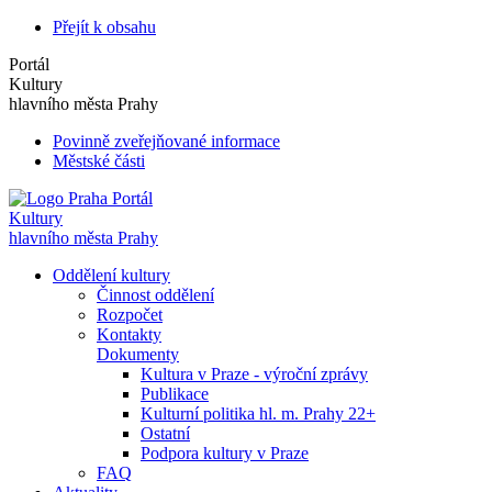
Přejít k obsahu
Portál
Kultury
hlavního města Prahy
Povinně zveřejňované informace
Městské části
Portál
Kultury
hlavního města Prahy
Oddělení kultury
Činnost oddělení
Rozpočet
Kontakty
Dokumenty
Kultura v Praze - výroční zprávy
Publikace
Kulturní politika hl. m. Prahy 22+
Ostatní
Podpora kultury v Praze
FAQ