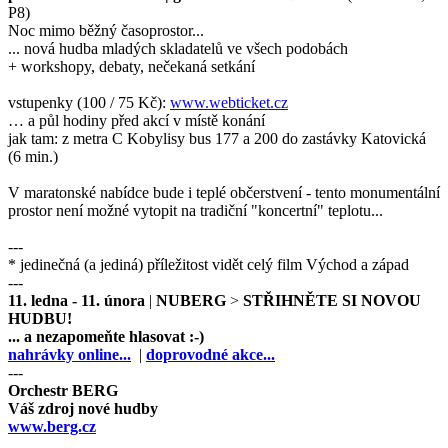
P8)
Noc mimo běžný časoprostor...
... nová hudba mladých skladatelů ve všech podobách
+ workshopy, debaty, nečekaná setkání
vstupenky (100 / 75 Kč):
www.webticket.cz
… a půl hodiny před akcí v místě konání
jak tam: z metra C Kobylisy bus 177 a 200 do zastávky Katovická
(6 min.)
V maratonské nabídce bude i teplé občerstvení - tento monumentální
prostor není možné vytopit na tradiční "koncertní" teplotu...
---
* jedinečná (a jediná) příležitost vidět celý film Východ a západ
---
11. ledna - 11. února
|
NUBERG
>
STŘIHNĚTE SI NOVOU
HUDBU!
... a nezapomeňte hlasovat :-)
nahrávky online...
|
doprovodné akce...
---
Orchestr BERG
Váš zdroj nové hudby
www.berg.cz