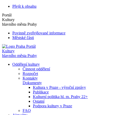
Přejít k obsahu
Portál
Kultury
hlavního města Prahy
Povinně zveřejňované informace
Městské části
Portál
Kultury
hlavního města Prahy
Oddělení kultury
Činnost oddělení
Rozpočet
Kontakty
Dokumenty
Kultura v Praze - výroční zprávy
Publikace
Kulturní politika hl. m. Prahy 22+
Ostatní
Podpora kultury v Praze
FAQ