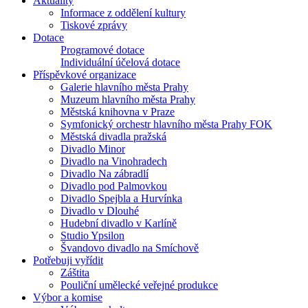
Aktuality
Informace z oddělení kultury
Tiskové zprávy
Dotace
Programové dotace
Individuální účelová dotace
Příspěvkové organizace
Galerie hlavního města Prahy
Muzeum hlavního města Prahy
Městská knihovna v Praze
Symfonický orchestr hlavního města Prahy FOK
Městská divadla pražská
Divadlo Minor
Divadlo na Vinohradech
Divadlo Na zábradlí
Divadlo pod Palmovkou
Divadlo Spejbla a Hurvínka
Divadlo v Dlouhé
Hudební divadlo v Karlíně
Studio Ypsilon
Švandovo divadlo na Smíchově
Potřebuji vyřídit
Záštita
Pouliční umělecké veřejné produkce
Výbor a komise