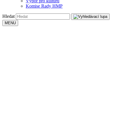
Výbor pro kulturu
Komise Rady HMP
Hledat
MENU