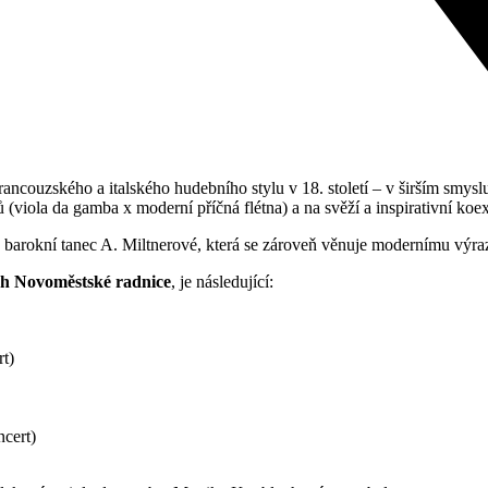
ncouzského a italského hudebního stylu v 18. století – v širším smysl
iola da gamba x moderní příčná flétna) a na svěží a inspirativní koexi
 barokní tanec A. Miltnerové, která se zároveň věnuje modernímu výra
ách Novoměstské radnice
, je následující:
rt)
ncert)