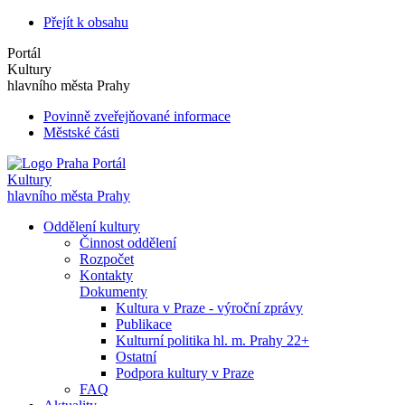
Přejít k obsahu
Portál
Kultury
hlavního města Prahy
Povinně zveřejňované informace
Městské části
Portál
Kultury
hlavního města Prahy
Oddělení kultury
Činnost oddělení
Rozpočet
Kontakty
Dokumenty
Kultura v Praze - výroční zprávy
Publikace
Kulturní politika hl. m. Prahy 22+
Ostatní
Podpora kultury v Praze
FAQ