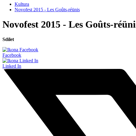
Kultura
Novofest 2015 - Les Goûts-réünis
Novofest 2015 - Les Goûts-réüni
Sdílet
Facebook
Linked In