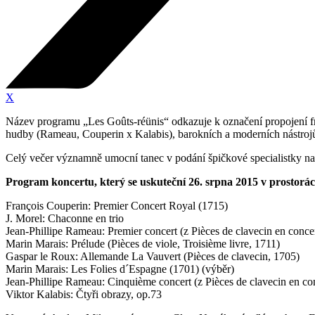
X
Název programu „Les Goûts-réünis“ odkazuje k označení propojení fra
hudby (Rameau, Couperin x Kalabis), barokních a moderních nástrojů (v
Celý večer významně umocní tanec v podání špičkové specialistky na
Program koncertu, který se uskuteční 26. srpna 2015 v prostor
François Couperin: Premier Concert Royal (1715)
J. Morel: Chaconne en trio
Jean-Phillipe Rameau: Premier concert (z Pièces de clavecin en conce
Marin Marais: Prélude (Pièces de viole, Troisième livre, 1711)
Gaspar le Roux: Allemande La Vauvert (Pièces de clavecin, 1705)
Marin Marais: Les Folies d´Espagne (1701) (výběr)
Jean-Phillipe Rameau: Cinquième concert (z Pièces de clavecin en co
Viktor Kalabis: Čtyři obrazy, op.73