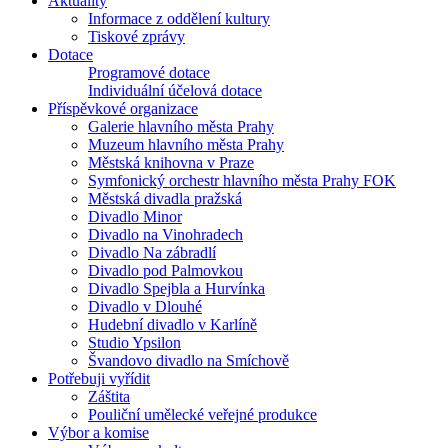
Aktuality
Informace z oddělení kultury
Tiskové zprávy
Dotace
Programové dotace
Individuální účelová dotace
Příspěvkové organizace
Galerie hlavního města Prahy
Muzeum hlavního města Prahy
Městská knihovna v Praze
Symfonický orchestr hlavního města Prahy FOK
Městská divadla pražská
Divadlo Minor
Divadlo na Vinohradech
Divadlo Na zábradlí
Divadlo pod Palmovkou
Divadlo Spejbla a Hurvínka
Divadlo v Dlouhé
Hudební divadlo v Karlíně
Studio Ypsilon
Švandovo divadlo na Smíchově
Potřebuji vyřídit
Záštita
Pouliční umělecké veřejné produkce
Výbor a komise