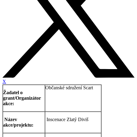
X
Občanské sdružení Scart
Žadatel o
grant/Organizátor
akce:
Název
Inscenace Zlatý Diviš
akce/projektu: