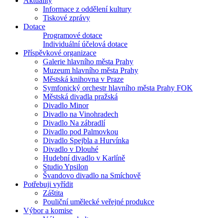
Aktuality
Informace z oddělení kultury
Tiskové zprávy
Dotace
Programové dotace
Individuální účelová dotace
Příspěvkové organizace
Galerie hlavního města Prahy
Muzeum hlavního města Prahy
Městská knihovna v Praze
Symfonický orchestr hlavního města Prahy FOK
Městská divadla pražská
Divadlo Minor
Divadlo na Vinohradech
Divadlo Na zábradlí
Divadlo pod Palmovkou
Divadlo Spejbla a Hurvínka
Divadlo v Dlouhé
Hudební divadlo v Karlíně
Studio Ypsilon
Švandovo divadlo na Smíchově
Potřebuji vyřídit
Záštita
Pouliční umělecké veřejné produkce
Výbor a komise