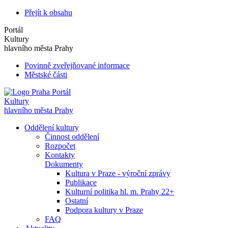
Přejít k obsahu
Portál
Kultury
hlavního města Prahy
Povinně zveřejňované informace
Městské části
Portál
Kultury
hlavního města Prahy
Oddělení kultury
Činnost oddělení
Rozpočet
Kontakty
Dokumenty
Kultura v Praze - výroční zprávy
Publikace
Kulturní politika hl. m. Prahy 22+
Ostatní
Podpora kultury v Praze
FAQ