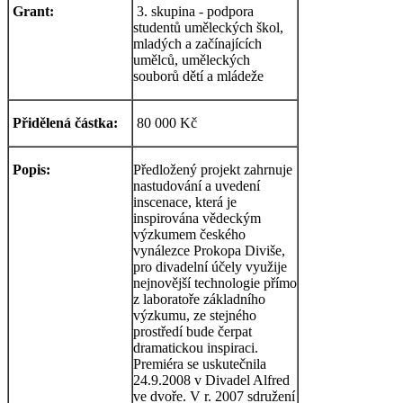
Grant:
3. skupina - podpora
studentů uměleckých škol,
mladých a začínajících
umělců, uměleckých
souborů dětí a mládeže
Přidělená částka:
80 000 Kč
Popis:
Předložený projekt zahrnuje
nastudování a uvedení
inscenace, která je
inspirována vědeckým
výzkumem českého
vynálezce Prokopa Diviše,
pro divadelní účely využije
nejnovější technologie přímo
z laboratoře základního
výzkumu, ze stejného
prostředí bude čerpat
dramatickou inspiraci.
Premiéra se uskutečnila
24.9.2008 v Divadel Alfred
ve dvoře. V r. 2007 sdružení