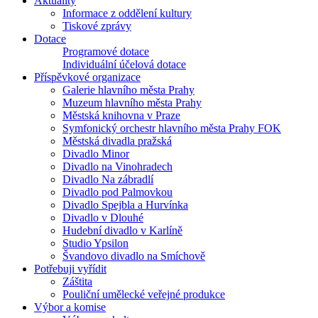
Aktuality
Informace z oddělení kultury
Tiskové zprávy
Dotace
Programové dotace
Individuální účelová dotace
Příspěvkové organizace
Galerie hlavního města Prahy
Muzeum hlavního města Prahy
Městská knihovna v Praze
Symfonický orchestr hlavního města Prahy FOK
Městská divadla pražská
Divadlo Minor
Divadlo na Vinohradech
Divadlo Na zábradlí
Divadlo pod Palmovkou
Divadlo Spejbla a Hurvínka
Divadlo v Dlouhé
Hudební divadlo v Karlíně
Studio Ypsilon
Švandovo divadlo na Smíchově
Potřebuji vyřídit
Záštita
Pouliční umělecké veřejné produkce
Výbor a komise