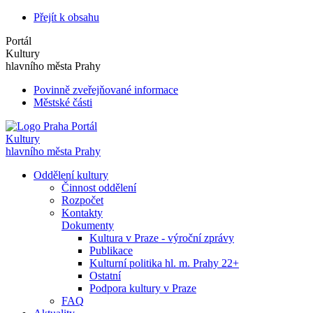
Přejít k obsahu
Portál
Kultury
hlavního města Prahy
Povinně zveřejňované informace
Městské části
Portál
Kultury
hlavního města Prahy
Oddělení kultury
Činnost oddělení
Rozpočet
Kontakty
Dokumenty
Kultura v Praze - výroční zprávy
Publikace
Kulturní politika hl. m. Prahy 22+
Ostatní
Podpora kultury v Praze
FAQ