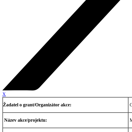
X
Žadatel o grant/Organizátor akce:
O
Název akce/projektu:
M