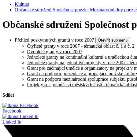
Kultura
Občanské sdružení Společnost poezie: Mezinárodní dny poezie
Občanské sdružení Společnost p
Přehled poskytnutých grantů v roce 2007
Otevřít submenu
Čtyřleté granty v roce 2007 - tématická oblast č. 1 a č. 2
Dvouleté granty v roce 2007
Jednoleté granty na kontinuální kulturní a uměleckou činn
Jednoleté granty na jednotlivé projekty v roce 2007 - téma
Grant pro začínající umělce a organizátory na projekt v m
Grant na podporu prezentace a propagace pražské kultury 
Grant na podporu mezinárodní spolupráce subjektů působí
Projekty se spoluúčastí městských částí - tématická oblast
Sdílet
Facebook
Linked In