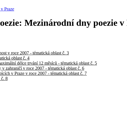
 v Praze
oezie: Mezinárodní dny poezie v
ost v roce 2007 - tématická oblast č. 3
tická oblast č. 4
aximální délce trvání 12 měsíců - tématická oblast č. 5
v zahraničí v roce 2007 - tématická oblast č. 6
cích v Praze v roce 2007 - tématická oblast č. 7
 č. 8