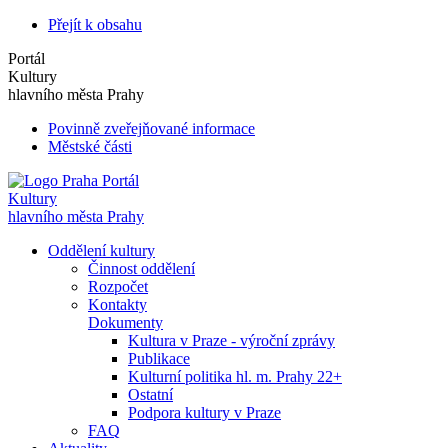
Přejít k obsahu
Portál
Kultury
hlavního města Prahy
Povinně zveřejňované informace
Městské části
Portál
Kultury
hlavního města Prahy
Oddělení kultury
Činnost oddělení
Rozpočet
Kontakty
Dokumenty
Kultura v Praze - výroční zprávy
Publikace
Kulturní politika hl. m. Prahy 22+
Ostatní
Podpora kultury v Praze
FAQ