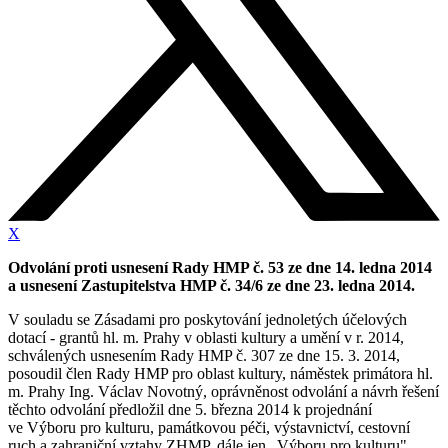
X
Odvolání proti usnesení Rady HMP č. 53 ze dne 14. ledna 2014
a usnesení Zastupitelstva HMP č. 34/6 ze dne 23. ledna 2014.
V souladu se Zásadami pro poskytování jednoletých účelových
dotací - grantů hl. m. Prahy v oblasti kultury a umění v r. 2014,
schválených usnesením Rady HMP č. 307 ze dne 15. 3. 2014,
posoudil člen Rady HMP pro oblast kultury, náměstek primátora hl.
m. Prahy Ing. Václav Novotný, oprávněnost odvolání a návrh řešení
těchto odvolání předložil dne 5. března 2014 k projednání
ve Výboru pro kulturu, památkovou péči, výstavnictví, cestovní
ruch a zahraniční vztahy ZHMP, dále jen „Výboru pro kulturu".