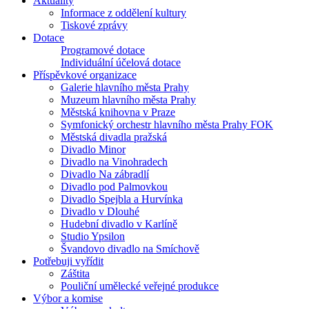
Aktuality
Informace z oddělení kultury
Tiskové zprávy
Dotace
Programové dotace
Individuální účelová dotace
Příspěvkové organizace
Galerie hlavního města Prahy
Muzeum hlavního města Prahy
Městská knihovna v Praze
Symfonický orchestr hlavního města Prahy FOK
Městská divadla pražská
Divadlo Minor
Divadlo na Vinohradech
Divadlo Na zábradlí
Divadlo pod Palmovkou
Divadlo Spejbla a Hurvínka
Divadlo v Dlouhé
Hudební divadlo v Karlíně
Studio Ypsilon
Švandovo divadlo na Smíchově
Potřebuji vyřídit
Záštita
Pouliční umělecké veřejné produkce
Výbor a komise