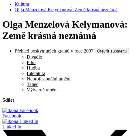
Kultura
Olga Menzelová Kelymanová: Země krásná neznámá
Olga Menzelová Kelymanová:
Země krásná neznámá
Přehled poskytnutých grantů v roce 2007
Otevřít submenu
Divadlo
Film
Hudba
Literatura
Neprofesionální umění
Tanec
Výtvarné umění
Sdílet
Facebook
Linked In