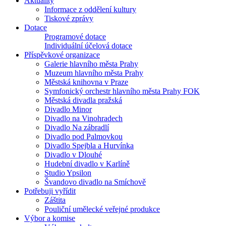
Aktuality
Informace z oddělení kultury
Tiskové zprávy
Dotace
Programové dotace
Individuální účelová dotace
Příspěvkové organizace
Galerie hlavního města Prahy
Muzeum hlavního města Prahy
Městská knihovna v Praze
Symfonický orchestr hlavního města Prahy FOK
Městská divadla pražská
Divadlo Minor
Divadlo na Vinohradech
Divadlo Na zábradlí
Divadlo pod Palmovkou
Divadlo Spejbla a Hurvínka
Divadlo v Dlouhé
Hudební divadlo v Karlíně
Studio Ypsilon
Švandovo divadlo na Smíchově
Potřebuji vyřídit
Záštita
Pouliční umělecké veřejné produkce
Výbor a komise