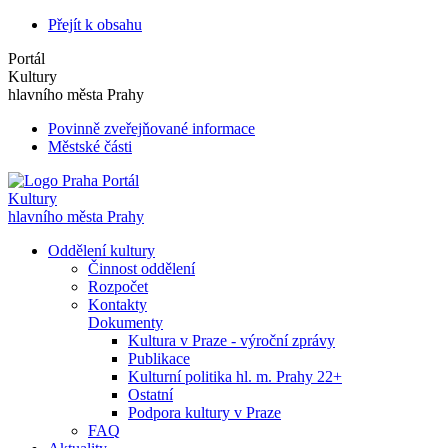
Přejít k obsahu
Portál
Kultury
hlavního města Prahy
Povinně zveřejňované informace
Městské části
Portál
Kultury
hlavního města Prahy
Oddělení kultury
Činnost oddělení
Rozpočet
Kontakty
Dokumenty
Kultura v Praze - výroční zprávy
Publikace
Kulturní politika hl. m. Prahy 22+
Ostatní
Podpora kultury v Praze
FAQ