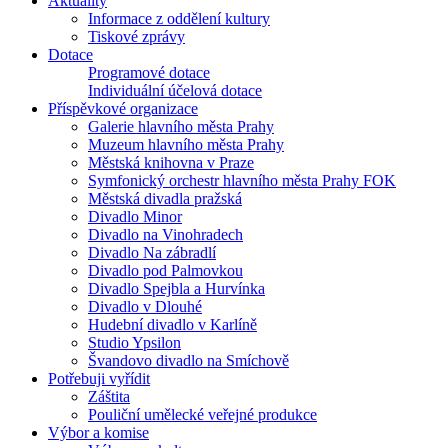
Aktuality
Informace z oddělení kultury
Tiskové zprávy
Dotace
Programové dotace
Individuální účelová dotace
Příspěvkové organizace
Galerie hlavního města Prahy
Muzeum hlavního města Prahy
Městská knihovna v Praze
Symfonický orchestr hlavního města Prahy FOK
Městská divadla pražská
Divadlo Minor
Divadlo na Vinohradech
Divadlo Na zábradlí
Divadlo pod Palmovkou
Divadlo Spejbla a Hurvínka
Divadlo v Dlouhé
Hudební divadlo v Karlíně
Studio Ypsilon
Švandovo divadlo na Smíchově
Potřebuji vyřídit
Záštita
Pouliční umělecké veřejné produkce
Výbor a komise