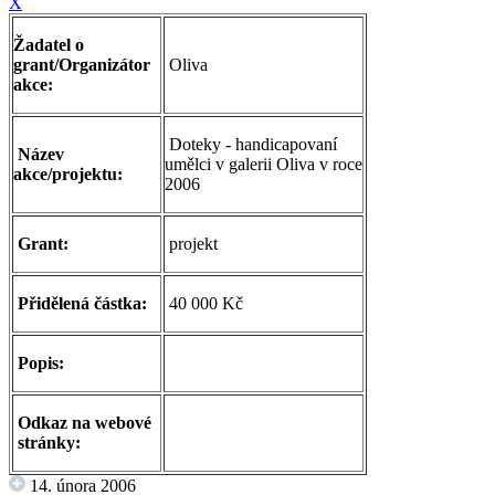
X
Žadatel o
grant/Organizátor
Oliva
akce:
Doteky - handicapovaní
Název
umělci v galerii Oliva v roce
akce/projektu:
2006
Grant:
projekt
Přidělená částka:
40 000 Kč
Popis:
Odkaz na webové
stránky:
14. února 2006