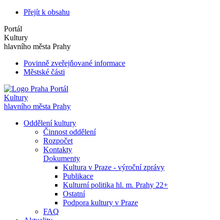
Přejít k obsahu
Portál
Kultury
hlavního města Prahy
Povinně zveřejňované informace
Městské části
Portál
Kultury
hlavního města Prahy
Oddělení kultury
Činnost oddělení
Rozpočet
Kontakty
Dokumenty
Kultura v Praze - výroční zprávy
Publikace
Kulturní politika hl. m. Prahy 22+
Ostatní
Podpora kultury v Praze
FAQ