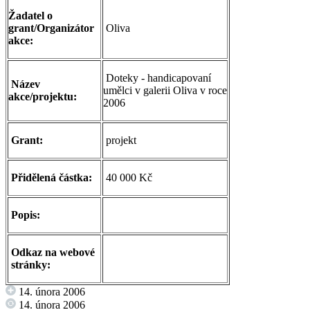
Žadatel o
grant/Organizátor
Oliva
akce:
Doteky - handicapovaní
Název
umělci v galerii Oliva v roce
akce/projektu:
2006
Grant:
projekt
Přidělená částka:
40 000 Kč
Popis:
Odkaz na webové
stránky:
14. února 2006
14. února 2006