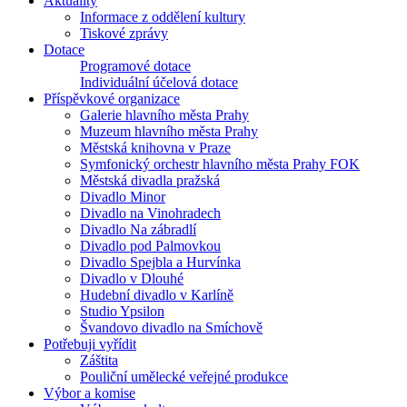
Aktuality
Informace z oddělení kultury
Tiskové zprávy
Dotace
Programové dotace
Individuální účelová dotace
Příspěvkové organizace
Galerie hlavního města Prahy
Muzeum hlavního města Prahy
Městská knihovna v Praze
Symfonický orchestr hlavního města Prahy FOK
Městská divadla pražská
Divadlo Minor
Divadlo na Vinohradech
Divadlo Na zábradlí
Divadlo pod Palmovkou
Divadlo Spejbla a Hurvínka
Divadlo v Dlouhé
Hudební divadlo v Karlíně
Studio Ypsilon
Švandovo divadlo na Smíchově
Potřebuji vyřídit
Záštita
Pouliční umělecké veřejné produkce
Výbor a komise