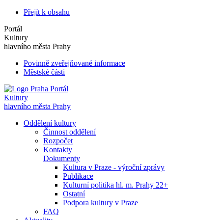
Přejít k obsahu
Portál
Kultury
hlavního města Prahy
Povinně zveřejňované informace
Městské části
Portál
Kultury
hlavního města Prahy
Oddělení kultury
Činnost oddělení
Rozpočet
Kontakty
Dokumenty
Kultura v Praze - výroční zprávy
Publikace
Kulturní politika hl. m. Prahy 22+
Ostatní
Podpora kultury v Praze
FAQ