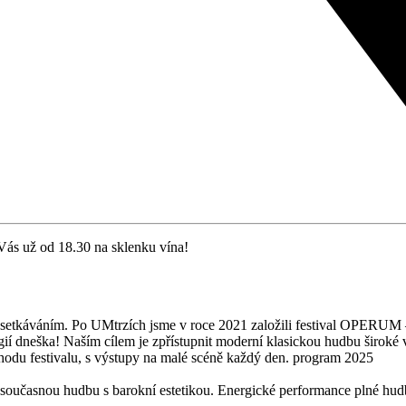
Vás už od 18.30 na sklenku vína!
 setkáváním. Po UMtrzích jsme v roce 2021 založili festival OPERUM – 
ií dneška! Naším cílem je zpřístupnit moderní klasickou hudbu široké ve
na chodu festivalu, s výstupy na malé scéně každý den. program 2025
a současnou hudbu s barokní estetikou. Energické performance plné hu