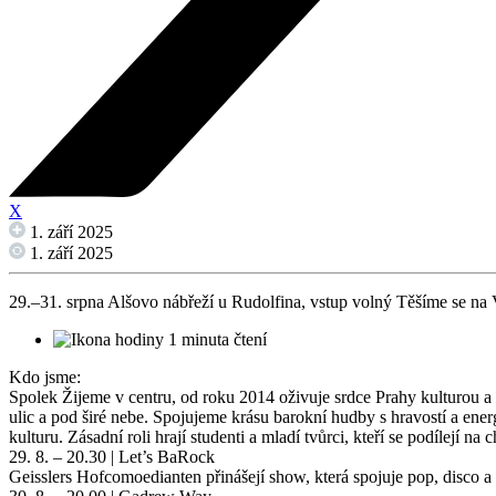
X
1. září 2025
1. září 2025
29.–31. srpna Alšovo nábřeží u Rudolfina, vstup volný Těšíme se na 
1 minuta čtení
Kdo jsme:
Spolek Žijeme v centru, od roku 2014 oživuje srdce Prahy kulturou a
ulic a pod širé nebe. Spojujeme krásu barokní hudby s hravostí a energ
kulturu. Zásadní roli hrají studenti a mladí tvůrci, kteří se podílejí 
29. 8. – 20.30 | Let’s BaRock
Geisslers Hofcomoedianten přinášejí show, která spojuje pop, disco 