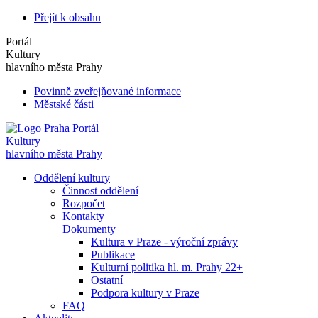
Přejít k obsahu
Portál
Kultury
hlavního města Prahy
Povinně zveřejňované informace
Městské části
Portál
Kultury
hlavního města Prahy
Oddělení kultury
Činnost oddělení
Rozpočet
Kontakty
Dokumenty
Kultura v Praze - výroční zprávy
Publikace
Kulturní politika hl. m. Prahy 22+
Ostatní
Podpora kultury v Praze
FAQ