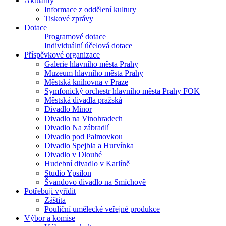
Aktuality
Informace z oddělení kultury
Tiskové zprávy
Dotace
Programové dotace
Individuální účelová dotace
Příspěvkové organizace
Galerie hlavního města Prahy
Muzeum hlavního města Prahy
Městská knihovna v Praze
Symfonický orchestr hlavního města Prahy FOK
Městská divadla pražská
Divadlo Minor
Divadlo na Vinohradech
Divadlo Na zábradlí
Divadlo pod Palmovkou
Divadlo Spejbla a Hurvínka
Divadlo v Dlouhé
Hudební divadlo v Karlíně
Studio Ypsilon
Švandovo divadlo na Smíchově
Potřebuji vyřídit
Záštita
Pouliční umělecké veřejné produkce
Výbor a komise