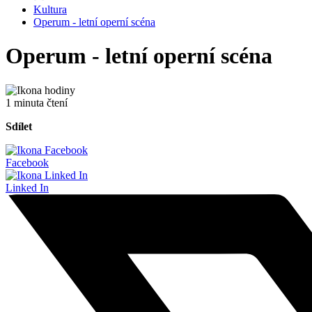
Kultura
Operum - letní operní scéna
Operum - letní operní scéna
1 minuta čtení
Sdílet
Facebook
Linked In