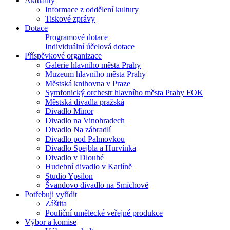
Aktuality
Informace z oddělení kultury
Tiskové zprávy
Dotace
Programové dotace
Individuální účelová dotace
Příspěvkové organizace
Galerie hlavního města Prahy
Muzeum hlavního města Prahy
Městská knihovna v Praze
Symfonický orchestr hlavního města Prahy FOK
Městská divadla pražská
Divadlo Minor
Divadlo na Vinohradech
Divadlo Na zábradlí
Divadlo pod Palmovkou
Divadlo Spejbla a Hurvínka
Divadlo v Dlouhé
Hudební divadlo v Karlíně
Studio Ypsilon
Švandovo divadlo na Smíchově
Potřebuji vyřídit
Záštita
Pouliční umělecké veřejné produkce
Výbor a komise