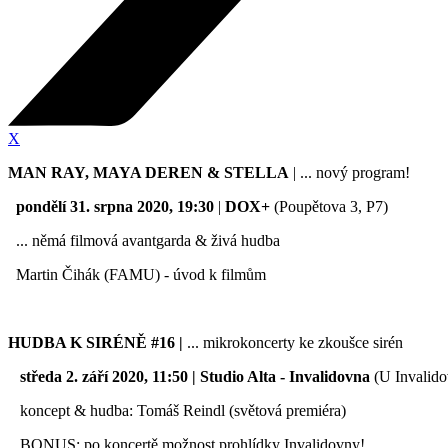
X
MAN RAY, MAYA DEREN & STELLA
| ... nový program!
pondělí 31. srpna 2020, 19:30
|
DOX+
(Poupětova 3, P7)
... němá filmová avantgarda & živá hudba
Martin Čihák (FAMU) - úvod k filmům
HUDBA K SIRÉNĚ #16 |
... mikrokoncerty ke zkoušce sirén
středa 2. září 2020, 11:50 | Studio Alta - Invalidovna
(U Invalido
koncept & hudba: Tomáš Reindl (světová premiéra)
BONUS: po koncertě možnost prohlídky Invalidovny!