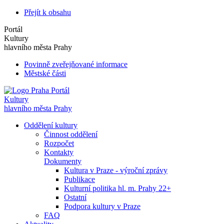
Přejít k obsahu
Portál
Kultury
hlavního města Prahy
Povinně zveřejňované informace
Městské části
Portál
Kultury
hlavního města Prahy
Oddělení kultury
Činnost oddělení
Rozpočet
Kontakty
Dokumenty
Kultura v Praze - výroční zprávy
Publikace
Kulturní politika hl. m. Prahy 22+
Ostatní
Podpora kultury v Praze
FAQ