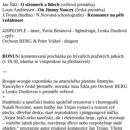
Jan Šikl -
O stromech a lidech
(světová premiéra)
Louis Andriessen -
On Jimmy Yancey
(česká premiéra)
J.Trojan (hudba) / N.Novotná (choreografie) -
Rezonance na pěší
vzdálenost
420PEOPLE - tanec, Pavla Beranová - lightdesign, Lenka Dusilová
- zpěv
Orchestr BERG & Peter Vrábel - dirigent
BONUS:
komentovaná procházka po bývalých pražských jatkách
(v 18.30, zdarma se vstupenkou na představení)
---
Boogie-woogie vzpomínka na amerického pianistu Jimmyho
Yanceyho v české premiéře, novinka Jana Šikla pro Orchestr BERG
a Lenku Dusilovou v premiéře světové.
+
Hudebníci a tanečníci budou společně rezonovat v choreografii
Nataši Novotné, autor hudby Jan Trojan vystaví a rozezní své
plechy, dřevěné desky, staré reproduktory i pingpongové míčky.
„Nejen hráči nebo tanečníci, ale i elektronika hraje, zpívá, rezonuje
– rozhýbe tabuli plechu, rozvibruje dřevo nebo rozpohybuje malé
objekty,“ prozrazuje autor zvukové kompozice Jan Trojan. Všemi