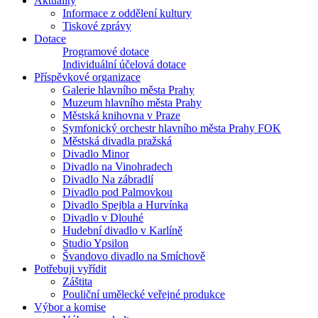
Aktuality
Informace z oddělení kultury
Tiskové zprávy
Dotace
Programové dotace
Individuální účelová dotace
Příspěvkové organizace
Galerie hlavního města Prahy
Muzeum hlavního města Prahy
Městská knihovna v Praze
Symfonický orchestr hlavního města Prahy FOK
Městská divadla pražská
Divadlo Minor
Divadlo na Vinohradech
Divadlo Na zábradlí
Divadlo pod Palmovkou
Divadlo Spejbla a Hurvínka
Divadlo v Dlouhé
Hudební divadlo v Karlíně
Studio Ypsilon
Švandovo divadlo na Smíchově
Potřebuji vyřídit
Záštita
Pouliční umělecké veřejné produkce
Výbor a komise