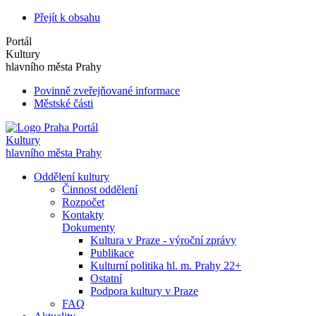
Přejít k obsahu
Portál
Kultury
hlavního města Prahy
Povinně zveřejňované informace
Městské části
Portál
Kultury
hlavního města Prahy
Oddělení kultury
Činnost oddělení
Rozpočet
Kontakty
Dokumenty
Kultura v Praze - výroční zprávy
Publikace
Kulturní politika hl. m. Prahy 22+
Ostatní
Podpora kultury v Praze
FAQ