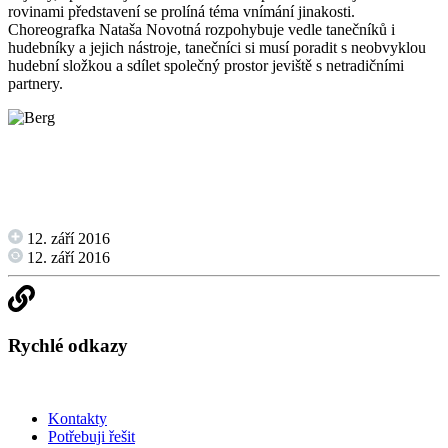
rovinami představení se prolíná téma vnímání jinakosti.
Choreografka Nataša Novotná rozpohybuje vedle tanečníků i
hudebníky a jejich nástroje, tanečníci si musí poradit s neobvyklou
hudební složkou a sdílet společný prostor jeviště s netradičními
partnery.
12. září 2016
12. září 2016
Rychlé odkazy
Kontakty
Potřebuji řešit